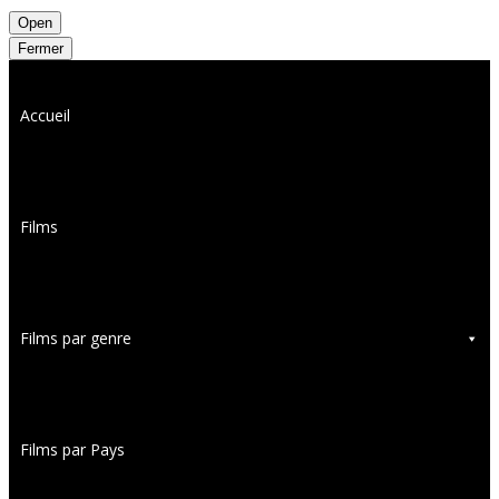
Open
Fermer
Accueil
Films
Films par genre
Films par Pays