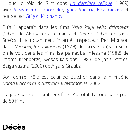
Il joue le rôle de Siim dans
La dernière relique
(1969)
avec
Aleksandr Goloborodko
,
Igrida Andrina
,
Elza Radzina
et
réalisé par
Grigori Kromanov
.
Puis il apparaît dans les films
Vella kalpi vella dzirnavas
(1973) de Aleksandrs Leimanis et
Teatris
(1978) de Janis
Streics.
Il a notamment incarné l’inspecteur Per Monson
dans
Nepabeigtas vakarinas
(1979)
de Jānis Streičs
. Ensuite
on le voit dans les films Isa pamaciba milesana (1982) de
Imants Krenbergs, Svesas kaislibas (1983) de Janis Streics,
Baiga vasara (2000) de Aigars Grauba.
Son dernier rôle est celui de Butcher dans la mini-série
Dama v ochkakh, s ruzhyom, v avtomobile
(2002).
Il a joué dans de nombreux films. Au total, il a joué dans plus
de 80 films.
Décès