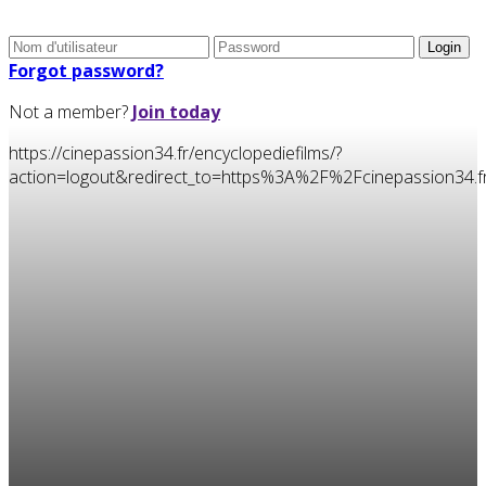
Forgot password?
Not a member?
Join today
https://cinepassion34.fr/encyclopediefilms/?
action=logout&redirect_to=https%3A%2F%2Fcinepassion3