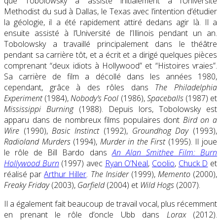
que Tobolowsky a assisté initialement à l’Université
Methodist du sud à Dallas, le Texas avec l’intention d’étudier
la géologie, il a été rapidement attiré dedans agir là. Il a
ensuite assisté à l’Université de l’Illinois pendant un an.
Tobolowsky a travaillé principalement dans le théâtre
pendant sa carrière tôt, et a écrit et a dirigé quelques pièces
comprenant “deux idiots à Hollywood” et “Histoires vraies”.
Sa carrière de film a décollé dans les années 1980,
cependant, grâce à des rôles dans
The Philadelphia
Experiment
(1984),
Nobody’s Fool
(1986),
Spaceballs
(1987) et
Mississippi Burning
(1988). Depuis lors, Tobolowsky est
apparu dans de nombreux films populaires dont
Bird on a
Wire
(1990),
Basic Instinct
(1992),
Groundhog Day
(1993),
Radioland Murders
(1994),
Murder in the First
(1995). Il joue
le rôle de Bill Bardo dans
An Alan Smithee Film: Burn
Hollywood Burn
(1997) avec
Ryan O’Neal
,
Coolio
,
Chuck D
et
réalisé par
Arthur Hiller
.
The Insider
(1999),
Memento
(2000),
Freaky Friday
(2003),
Garfield
(2004) et
Wild Hogs
(2007).
Il a également fait beaucoup de travail vocal, plus récemment
en prenant le rôle d’oncle Ubb dans
Lorax
(2012).