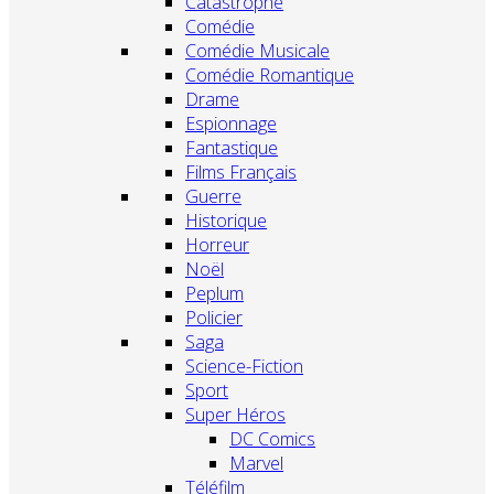
Catastrophe
Comédie
Comédie Musicale
Comédie Romantique
Drame
Espionnage
Fantastique
Films Français
Guerre
Historique
Horreur
Noël
Peplum
Policier
Saga
Science-Fiction
Sport
Super Héros
DC Comics
Marvel
Téléfilm