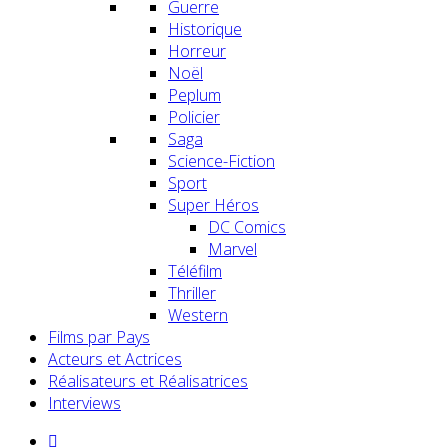
Guerre
Historique
Horreur
Noël
Peplum
Policier
Saga
Science-Fiction
Sport
Super Héros
DC Comics
Marvel
Téléfilm
Thriller
Western
Films par Pays
Acteurs et Actrices
Réalisateurs et Réalisatrices
Interviews