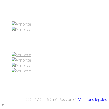
Partenaires contenus
Réseaux sociaux
© 2017-2026 Ciné Passion34
Mentions légales
x