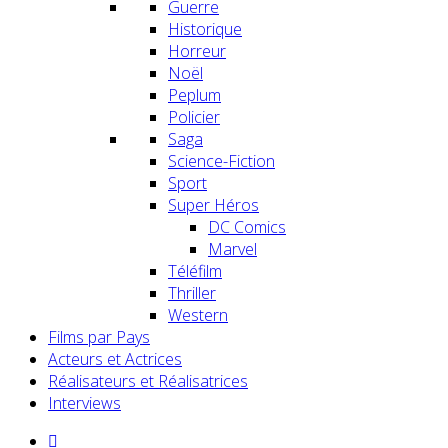
Guerre
Historique
Horreur
Noël
Peplum
Policier
Saga
Science-Fiction
Sport
Super Héros
DC Comics
Marvel
Téléfilm
Thriller
Western
Films par Pays
Acteurs et Actrices
Réalisateurs et Réalisatrices
Interviews