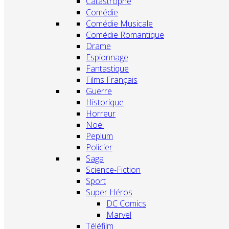
Catastrophe
Comédie
Comédie Musicale
Comédie Romantique
Drame
Espionnage
Fantastique
Films Français
Guerre
Historique
Horreur
Noël
Peplum
Policier
Saga
Science-Fiction
Sport
Super Héros
DC Comics
Marvel
Téléfilm