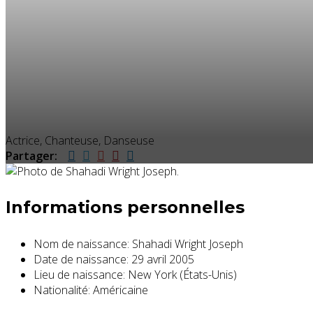
Actrice, Chanteuse, Danseuse
Partager:
Informations personnelles
Nom de naissance:
Shahadi Wright Joseph
Date de naissance:
29 avril 2005
Lieu de naissance:
New York (États-Unis)
Nationalité:
Américaine