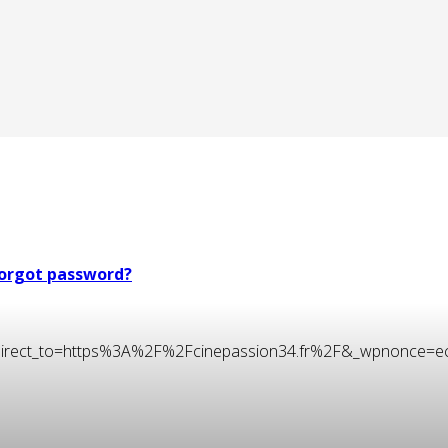
orgot password?
t&redirect_to=https%3A%2F%2Fcinepassion34.fr%2F&_wpnonce=