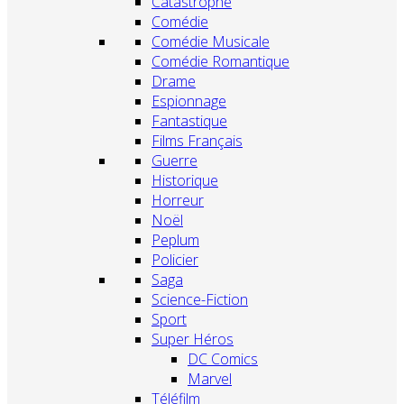
Catastrophe
Comédie
Comédie Musicale
Comédie Romantique
Drame
Espionnage
Fantastique
Films Français
Guerre
Historique
Horreur
Noël
Peplum
Policier
Saga
Science-Fiction
Sport
Super Héros
DC Comics
Marvel
Téléfilm