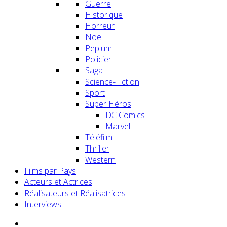
Guerre
Historique
Horreur
Noël
Peplum
Policier
Saga
Science-Fiction
Sport
Super Héros
DC Comics
Marvel
Téléfilm
Thriller
Western
Films par Pays
Acteurs et Actrices
Réalisateurs et Réalisatrices
Interviews