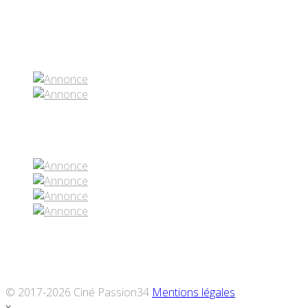
Partenaires contenus
Réseaux sociaux
© 2017-2026 Ciné Passion34
Mentions légales
x