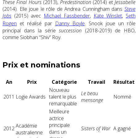
These Final Hours
(2013),
Predestination
(2014) et
Jessabelle
(2014). Elle joue le rôle de Andrea Cunningham dans
Steve
Jobs
(2015) avec
Michael Fassbender
,
Kate Winslet
,
Seth
Rogen
et réalisé par
Danny Boyle
.
Snook joue un rôle
principal dans la série
succession
(2018-2019) de HBO,
comme Siobhan “Shiv” Roy.
Prix ​​et nominations
An
Prix
Catégorie
Travail
Résultat
Nouveau
Le beau
2011
Logie Awards
talent le plus
Nommé
mensonge
remarquable
Meilleure
actrice
principale
Académie
2012
Sisters of War
A gagné
dans un
australienne