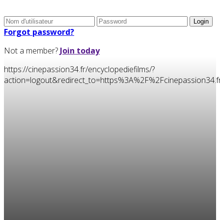
Forgot password?
Not a member?
Join today
https://cinepassion34.fr/encyclopediefilms/?
action=logout&redirect_to=https%3A%2F%2Fcinepassion34