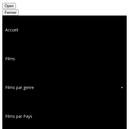
Open
Fermer
Accueil
Films
Films par genre
Films par Pays