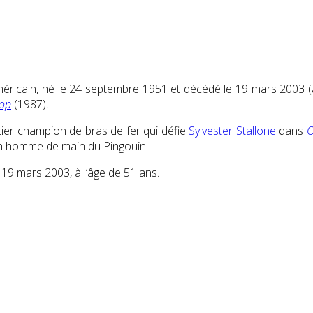
éricain, né le
24 septembre 1951
et décédé le
19 mars 2003
(
top
(1987).
outier champion de bras de fer qui défie
Sylvester Stallone
dans
O
un homme de main du Pingouin.
e
19 mars 2003
, à l’âge de 51 ans.