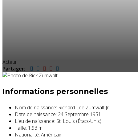
Acteur
Partager:
Informations personnelles
Nom de naissance:
Richard Lee Zumwalt Jr
Date de naissance:
24 Septembre 1951
Lieu de naissance:
St. Louis (États-Unis)
Taille:
1.93 m
Nationalité:
Américain