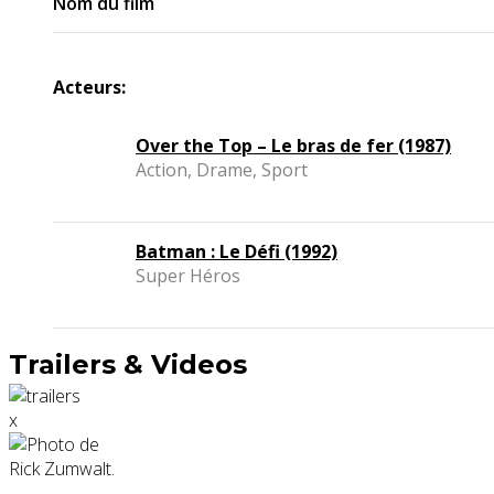
Nom du film
Acteurs:
Over the Top – Le bras de fer (1987)
Action, Drame, Sport
Batman : Le Défi (1992)
Super Héros
Trailers & Videos
x