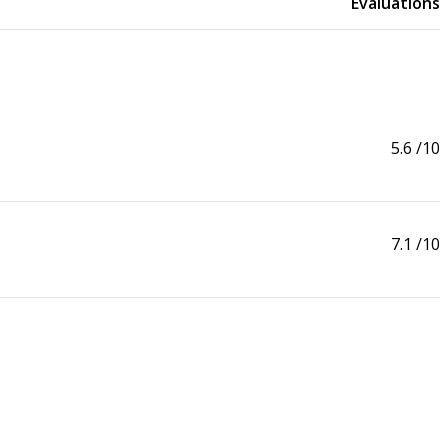
Evaluations
5.6
/10
7.1
/10