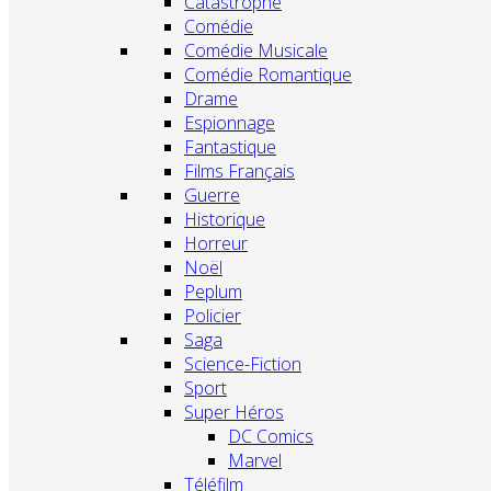
Catastrophe
Comédie
Comédie Musicale
Comédie Romantique
Drame
Espionnage
Fantastique
Films Français
Guerre
Historique
Horreur
Noël
Peplum
Policier
Saga
Science-Fiction
Sport
Super Héros
DC Comics
Marvel
Téléfilm