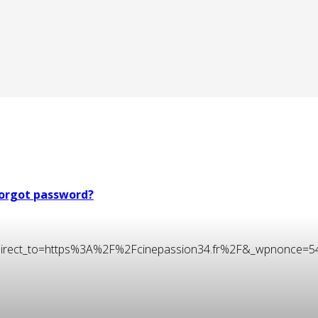
orgot password?
t&redirect_to=https%3A%2F%2Fcinepassion34.fr%2F&_wpnonce=