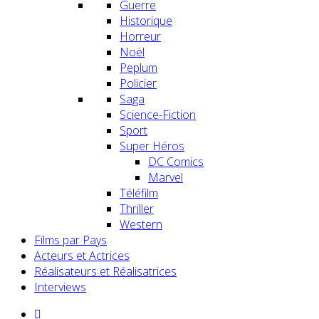
Guerre
Historique
Horreur
Noël
Peplum
Policier
Saga
Science-Fiction
Sport
Super Héros
DC Comics
Marvel
Téléfilm
Thriller
Western
Films par Pays
Acteurs et Actrices
Réalisateurs et Réalisatrices
Interviews