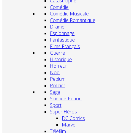
Catastrophe
Comédie
Comédie Musicale
Comédie Romantique
Drame
Espionnage
Fantastique
Films Français
Guerre
Historique
Horreur
Noël
Peplum
Policier
Saga
Science-Fiction
Sport
Super Héros
DC Comics
Marvel
Téléfilm