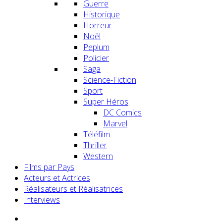
Guerre
Historique
Horreur
Noël
Peplum
Policier
Saga
Science-Fiction
Sport
Super Héros
DC Comics
Marvel
Téléfilm
Thriller
Western
Films par Pays
Acteurs et Actrices
Réalisateurs et Réalisatrices
Interviews