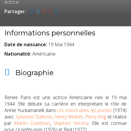
Films par Pays
Actrice
Partager:
Acteurs et Actrices
Informations personnelles
Date de naissance:
19 Mai 1944
Nationalité:
Américaine
Réalisateurs et
Biographie
Réalisatrices
Interviews
Renée Paris est une actrice Américaine née le 19 mai
1944. Elle débute sa carrière en interprétant le rôle de
Annie Yuckamanelli dans
Les mains dans les poches
(1974)
avec
Sylvester Stallone
,
Henry Winkler
,
Perry King
et réalisé
par
Martin Davidson
,
Stephen Verona
. Elle est connue
pour
Le prête-nom
(1976) et
Bad
(1977).