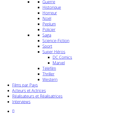
Guerre
Historique
Horreur
Noël
Peplum
Policier
Saga
Science-Fiction
Sport
Super Héros
DC Comics
Marvel
Téléfilm
Thriller
Western
Films par Pays
Acteurs et Actrices
Réalisateurs et Réalisatrices
Interviews