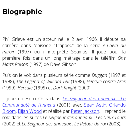
Biographie
Phil Grieve est un acteur né le 2 avril 1966. Il débute sa
carrière dans l’épisode “Trapped” de la série
Au-delà du
miroir
(1997) ou il interprète Seamus. Il joue pour la
première fois dans un long métrage dans le téléfilm
One
Man’s Poison
(1997) de Dave Gibson.
Puis on le voit dans plusieurs série comme
Duggan
(1997 et
1998),
The Legend of William Tell
(1998),
Hercule contre Arès
(1999),
Hercule
(1999) et
Dark Knight
(2000).
Il joue un Hero Orcs dans
Le Seigneur des anneaux : La
Communauté de l’anneau
(2001) avec
Sean Astin
,
Orlando
Bloom
,
Elijah Wood
et réalisé par
Peter Jackson
. Il reprend le
rôle dans les suites
Le Seigneur des anneaux : Les Deux Tours
(2002) et
Le Seigneur des anneaux : Le Retour du roi
(2003).