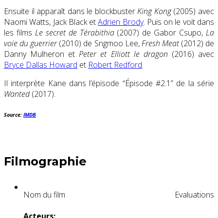
Ensuite il apparaît dans le blockbuster
King Kong
(2005) avec
Naomi Watts, Jack Black et
Adrien Brody
. Puis on le voit dans
les films
Le secret de Térabithia
(2007) de Gabor Csupo,
La
voie du guerrier
(2010) de Sngmoo Lee,
Fresh Meat
(2012) de
Danny Mulheron et
Peter et Elliott le dragon
(2016) avec
Bryce Dallas Howard
et
Robert Redford
.
Il interprète Kane dans l’épisode “Épisode #2.1” de la série
Wanted
(2017).
Source:
IMDB
Filmographie
Nom du film
Evaluations
Acteurs: