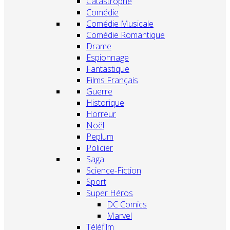
Catastrophe
Comédie
Comédie Musicale
Comédie Romantique
Drame
Espionnage
Fantastique
Films Français
Guerre
Historique
Horreur
Noël
Peplum
Policier
Saga
Science-Fiction
Sport
Super Héros
DC Comics
Marvel
Téléfilm