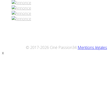
© 2017-2026 Ciné Passion34
Mentions légales
x
Défiler
vers
le
haut