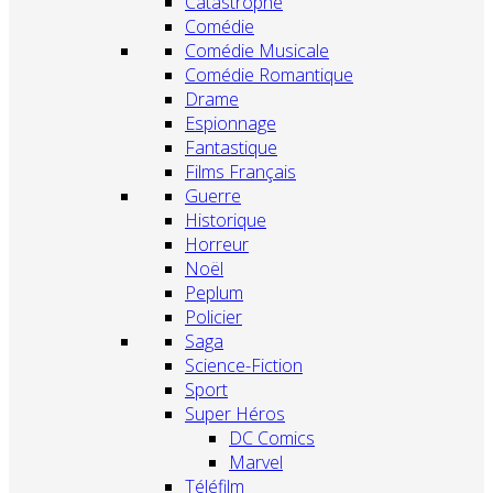
Catastrophe
Comédie
Comédie Musicale
Comédie Romantique
Drame
Espionnage
Fantastique
Films Français
Guerre
Historique
Horreur
Noël
Peplum
Policier
Saga
Science-Fiction
Sport
Super Héros
DC Comics
Marvel
Téléfilm