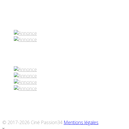
Partenaires contenus
Réseaux sociaux
© 2017-2026 Ciné Passion34
Mentions légales
x