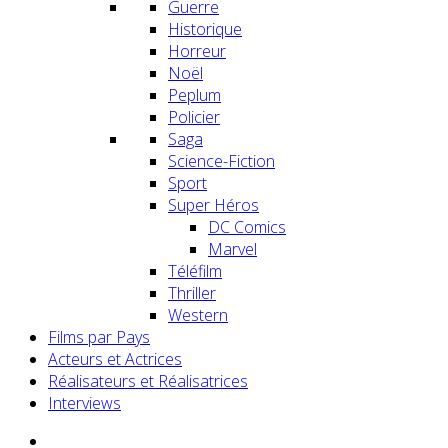
Guerre
Historique
Horreur
Noël
Peplum
Policier
Saga
Science-Fiction
Sport
Super Héros
DC Comics
Marvel
Téléfilm
Thriller
Western
Films par Pays
Acteurs et Actrices
Réalisateurs et Réalisatrices
Interviews