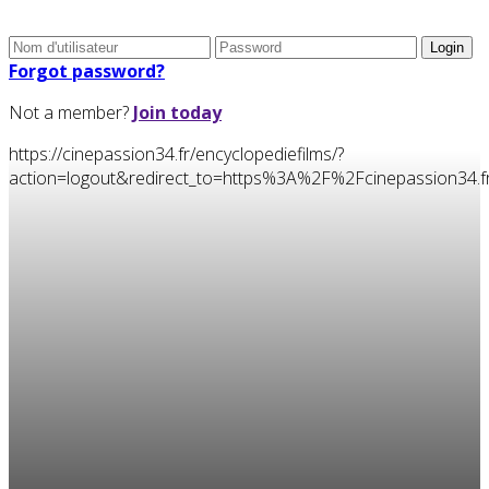
Forgot password?
Not a member?
Join today
https://cinepassion34.fr/encyclopediefilms/?
action=logout&redirect_to=https%3A%2F%2Fcinepassion3