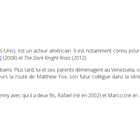
nis), est un acteur américain. Il est notamment connu pour s
t
(2008) et
The Dark Knight Rises
(2012).
ins. Plus tard, lui et ses parents déménagent au Venezuela, où 
illeurs la route de Matthew Fox, son futur collègue dans la sér
ny avec qui il a deux fils, Rafael (né en 2002) et Marco (né en 