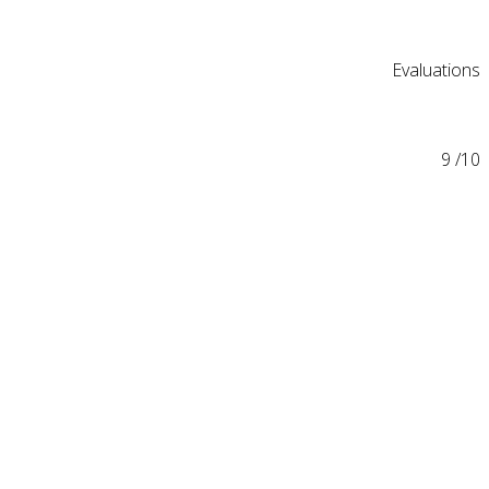
Evaluations
9
/10