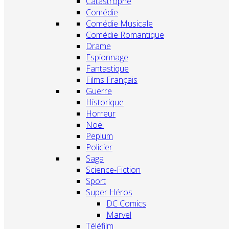
Catastrophe
Comédie
Comédie Musicale
Comédie Romantique
Drame
Espionnage
Fantastique
Films Français
Guerre
Historique
Horreur
Noël
Peplum
Policier
Saga
Science-Fiction
Sport
Super Héros
DC Comics
Marvel
Téléfilm