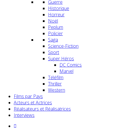
Guerre
Historique
Horreur
Noël
Peplum
Policier
Saga
Science-Fiction
Sport
Super Héros
DC Comics
Marvel
Téléfilm
Thriller
Western
Films par Pays
Acteurs et Actrices
Réalisateurs et Réalisatrices
Interviews