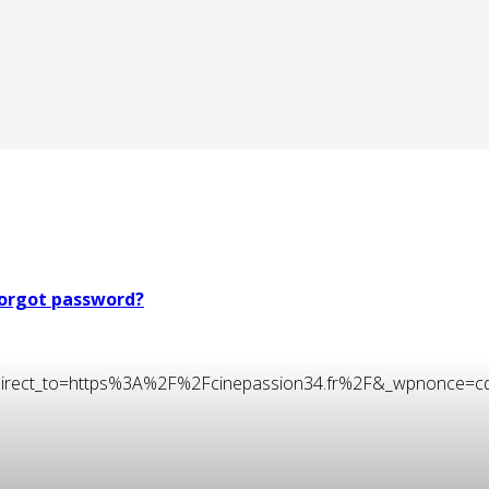
orgot password?
t&redirect_to=https%3A%2F%2Fcinepassion34.fr%2F&_wpnonce=