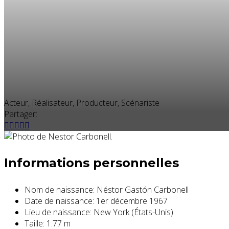
Acteur, Réalisateur, Producteur, Scénariste
Partager:
Informations personnelles
Nom de naissance:
Néstor Gastón Carbonell
Date de naissance:
1er décembre 1967
Lieu de naissance:
New York (États-Unis)
Taille:
1.77 m