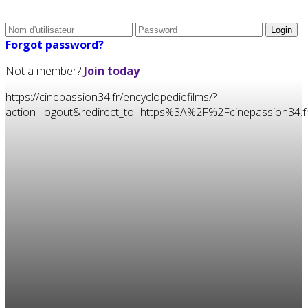
Forgot password?
Not a member?
Join today
https://cinepassion34.fr/encyclopediefilms/?
action=logout&redirect_to=https%3A%2F%2Fcinepassion3