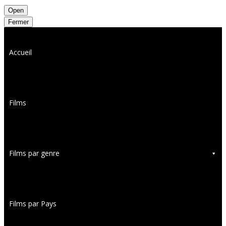
Open
Fermer
Accueil
Films
Films par genre
Films par Pays