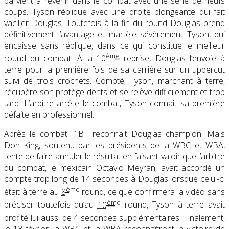
parvient à revenir dans le combat avec une série de neufs
coups. Tyson réplique avec une droite plongeante qui fait
vaciller Douglas. Toutefois à la fin du round Douglas prend
définitivement l’avantage et martèle sévèrement Tyson, qui
encaisse sans réplique, dans ce qui constitue le meilleur
ème
round du combat. À la
10
reprise, Douglas l’envoie à
terre pour la première fois de sa carrière sur un uppercut
suivi de trois crochets. Compté, Tyson, marchant à terre,
récupère son protège-dents et se relève difficilement et trop
tard. L’arbitre arrête le combat, Tyson connaît sa première
défaite en professionnel.
Après le combat, l’IBF reconnait Douglas champion. Mais
Don King, soutenu par les présidents de la WBC et WBA,
tente de faire annuler le résultat en faisant valoir que l’arbitre
du combat, le mexicain Octavio Meyran, avait accordé un
compte trop long de 14 secondes à Douglas lorsque celui-ci
ème
était à terre au
8
round, ce que confirmera la vidéo
sans
ème
préciser toutefois qu’au
10
round, Tyson à terre avait
profité lui aussi de 4 secondes supplémentaires
. Finalement,