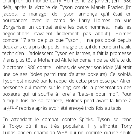
champion du monde Larry Holmes le 22 janvier, (en 1986
déjà, après la victoire de Tyson contre Marvis Frazier, Jim
Jacobs, le manager de Tyson annonça qu’il était en
pourparlers avec le camp de Larry Holmes en vue
d’organiser un combat entre les deux hommes… mais les
négociations n’avaient finalement pas abouti). Holmes
compte 17 ans de plus que Tyson ; il n’a pas boxé depuis
deux ans et a pris du poids ; malgré cela, il demeure un habile
technicien. L’adolescent Tyson en larmes, a fait la promesse
7 ans plus tôt à Mohamed Ali, le lendemain de sa défaite du
2 octobre 1980 contre Holmes, de venger son idole
(Ali était
une de ses idoles parmi tant d’autres boxeurs). Ce soir-là,
Tyson est motivé par le rappel de cette promesse par Ali en
personne qui monte sur le ring lors de la présentation des
boxeurs qui lui souffle à l’oreille “bats-le pour moi”. Pour
l’unique fois de sa carrière, Holmes perd avant la limite à
ème
la
4
reprise après avoir été envoyé trois fois au tapis
.
En attendant le combat contre Spinks, Tyson se rend
à Tokyo où il est très populaire. Il y affronte Tony
Tubbs ancien champion WBA qui ne compte qu’une seule