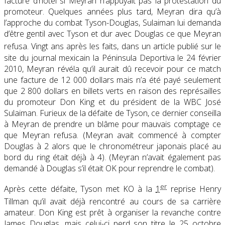
facture d’hôtel si Meyran n’appuyait pas la protestation du
promoteur. Quelques années plus tard, Meyran dira qu’à
l’approche du combat Tyson-Douglas, Sulaiman lui demanda
d’être gentil avec Tyson et dur avec Douglas ce que Meyran
refusa
. Vingt ans après les faits, dans un article publié sur le
site du journal mexicain la Péninsula Deportiva le 24 février
2010, Meyran révéla qu’il aurait dû recevoir pour ce match
une facture de 12 000 dollars mais n’a été payé seulement
que 2 800 dollars en billets verts en raison des représailles
du promoteur Don King et du président de la WBC José
Sulaiman. Furieux de la défaite de Tyson, ce dernier conseilla
à Meyran de prendre un blâme pour mauvais comptage ce
que Meyran refusa. (Meyran avait commencé à compter
Douglas à 2 alors que le chronométreur japonais placé au
bord du ring était déjà à 4). (Meyran n’avait également pas
demandé à Douglas s’il était OK pour reprendre le combat).
er
Après cette défaite, Tyson met KO à la
1
reprise Henry
Tillman
qu’il avait déjà rencontré au cours de sa carrière
amateur. Don King est prêt à organiser la revanche contre
James Douglas, mais celui-ci perd son titre le 25 octobre