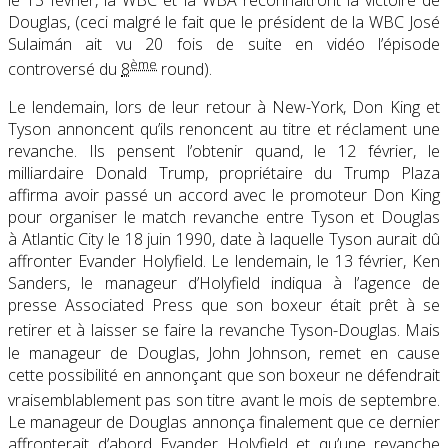
le 13 février, la WBC et la WBA reconnaîtront la victoire de
Douglas, (ceci malgré le fait que le président de la WBC José
Sulaimán ait vu 20 fois de suite en vidéo l’épisode
ème
controversé du
8
round)
.
Le lendemain, lors de leur retour à New-York, Don King et
Tyson annoncent qu’ils renoncent au titre et réclament une
revanche. Ils pensent l’obtenir quand, le 12 février, le
milliardaire Donald Trump, propriétaire du Trump Plaza
affirma avoir passé un accord avec le promoteur Don King
pour organiser le match revanche entre Tyson et Douglas
à Atlantic City le 18 juin 1990, date à laquelle Tyson aurait dû
affronter Evander Holyfield. Le lendemain, le 13 février, Ken
Sanders, le manageur d’Holyfield indiqua à l’agence de
presse Associated Press que son boxeur était prêt à se
retirer et à laisser se faire la revanche Tyson-Douglas
. Mais
le manageur de Douglas, John Johnson, remet en cause
cette possibilité en annonçant que son boxeur ne défendrait
vraisemblablement pas son titre avant le mois de septembre
.
Le manageur de Douglas annonça finalement que ce dernier
affronterait d’abord Evander Holyfield et qu’une revanche