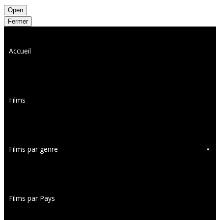
Open
Fermer
Accueil
Films
Films par genre
Films par Pays