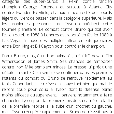
catégorie des super-lourds; à Pékin contre l’ancien
champion George Foreman et surtout à Atlantic City
contre Evander Holyfield, champion incontesté des lourds
légers qui vient de passer dans la catégorie supérieure. Mais
les problèmes personnels de Tyson empêchent cette
tournée planétaire. Le combat contre Bruno qui doit avoir
lieu en octobre 1988 à Londres est reporté en février 1989 à
Las Vegas à cause des multiples affrontements judiciaires
entre Don King et Bill Cayton pour contrôler le champion.
Frank Bruno, malgré un bon palmarès, a fini KO devant Tim
Witherspoon et James Smith. Ses chances de l’emporter
contre Iron Mike semblent minces. La presse lui prédit une
défaite cuisante. Cela semble se confirmer dans les premiers
instants du combat où Bruno se retrouve rapidement au
tapis. Cependant, il se relève et essaye tant bien que mal de
rendre coup pour coup à Tyson dont la défense paraît
moins efficace qu’auparavant. Il parvient notamment à faire
chanceler Tyson pour la première fois de sa carrière à la fin
de la première reprise à la suite d’un crochet du gauche,
mais Tyson récupère rapidement et Bruno ne réussit pas à