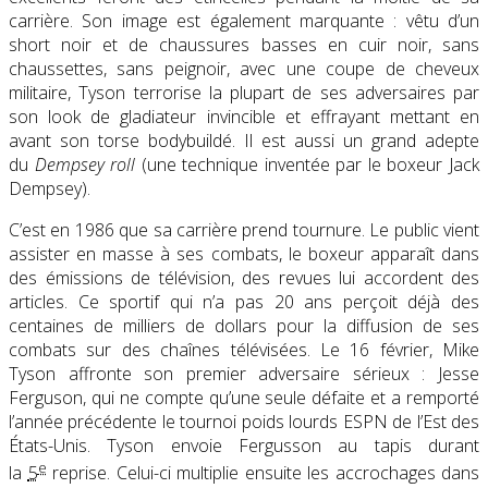
carrière. Son image est également marquante : vêtu d’un
short noir et de chaussures basses en cuir noir, sans
chaussettes, sans peignoir, avec une coupe de cheveux
militaire, Tyson terrorise la plupart de ses adversaires par
son look de gladiateur invincible et effrayant mettant en
avant son torse bodybuildé. Il est aussi un grand adepte
du
Dempsey roll
(une technique inventée par le boxeur Jack
Dempsey).
C’est en 1986 que sa carrière prend tournure. Le public vient
assister en masse à ses combats, le boxeur apparaît dans
des émissions de télévision, des revues lui accordent des
articles. Ce sportif qui n’a pas 20 ans perçoit déjà des
centaines de milliers de dollars pour la diffusion de ses
combats sur des chaînes télévisées. Le 16 février, Mike
Tyson affronte son premier adversaire sérieux : Jesse
Ferguson, qui ne compte qu’une seule défaite et a remporté
l’année précédente le tournoi poids lourds ESPN de l’Est des
États-Unis. Tyson envoie Fergusson au tapis durant
e
la
5
reprise. Celui-ci multiplie ensuite les accrochages dans