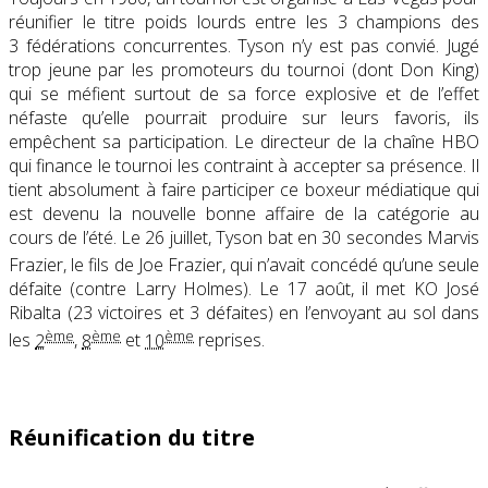
réunifier le titre poids lourds entre les 3 champions des
3 fédérations concurrentes. Tyson n’y est pas convié. Jugé
trop jeune par les promoteurs du tournoi (dont Don King)
qui se méfient surtout de sa force explosive et de l’effet
néfaste qu’elle pourrait produire sur leurs favoris, ils
empêchent sa participation. Le directeur de la chaîne HBO
qui finance le tournoi les contraint à accepter sa présence. Il
tient absolument à faire participer ce boxeur médiatique qui
est devenu la nouvelle bonne affaire de la catégorie au
cours de l’été. Le 26 juillet, Tyson bat en 30 secondes Marvis
Frazier
, le fils de Joe Frazier, qui n’avait concédé qu’une seule
défaite (contre Larry Holmes). Le 17 août, il met KO José
Ribalta (23 victoires et 3 défaites) en l’envoyant au sol dans
ème
ème
ème
les
2
,
8
et
10
reprises
.
Réunification du titre