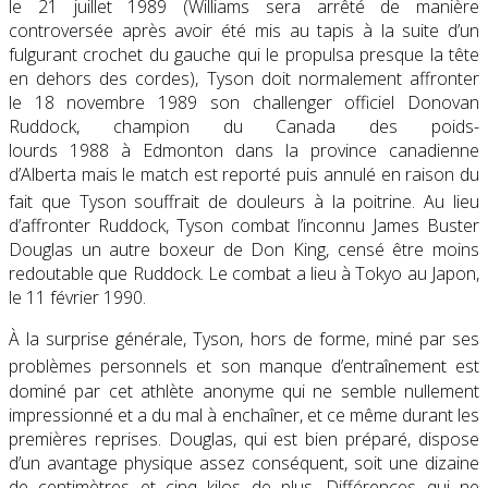
le 21 juillet 1989
(Williams sera arrêté de manière
controversée après avoir été mis au tapis à la suite d’un
fulgurant crochet du gauche qui le propulsa presque la tête
en dehors des cordes), Tyson doit normalement affronter
le
18 novembre 1989
son challenger officiel Donovan
Ruddock, champion du Canada des poids-
lourds 1988 à Edmonton dans la province canadienne
d’Alberta mais le match est reporté puis annulé en raison du
fait que Tyson souffrait de douleurs à la poitrine
. Au lieu
d’affronter Ruddock, Tyson combat l’inconnu James Buster
Douglas un autre boxeur de Don King, censé être moins
redoutable que Ruddock. Le combat a lieu à Tokyo au Japon,
le
11 février 1990
.
À la surprise générale, Tyson, hors de forme, miné par ses
problèmes personnels et son manque d’entraînement
est
dominé par cet athlète anonyme qui ne semble nullement
impressionné et a du mal à enchaîner, et ce même durant les
premières reprises. Douglas, qui est bien préparé, dispose
d’un avantage physique assez conséquent, soit une dizaine
de centimètres et cinq kilos de plus. Différences qui ne