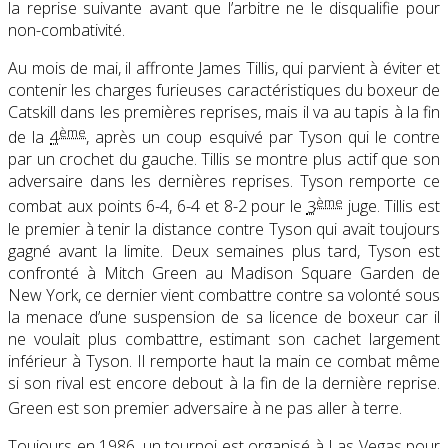
la reprise suivante avant que l’arbitre ne le disqualifie pour
non-combativité.
Au mois de mai, il affronte James Tillis, qui parvient à éviter et
contenir les charges furieuses caractéristiques du boxeur de
Catskill dans les premières reprises, mais il va au tapis à la fin
ème
de la
4
, après un coup esquivé par Tyson qui le contre
par un crochet du gauche. Tillis se montre plus actif que son
adversaire dans les dernières reprises. Tyson remporte ce
ème
combat aux points 6-4, 6-4 et 8-2 pour le
3
juge
. Tillis est
le premier à tenir la distance contre Tyson qui avait toujours
gagné avant la limite. Deux semaines plus tard, Tyson est
confronté à Mitch Green au Madison Square Garden de
New York, ce dernier vient combattre contre sa volonté sous
la menace d’une suspension de sa licence de boxeur car il
ne voulait plus combattre, estimant son cachet largement
inférieur à Tyson. Il remporte haut la main ce combat même
si son rival est encore debout à la fin de la dernière reprise.
Green est son premier adversaire à ne pas aller à terre
.
Toujours en 1986, un tournoi est organisé à Las Vegas pour