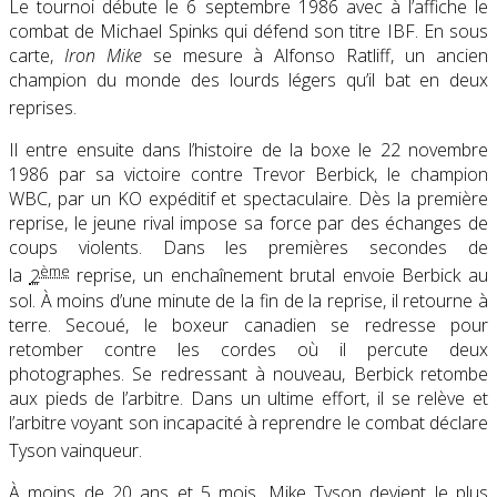
Le tournoi débute le 6 septembre 1986 avec à l’affiche le
combat de Michael Spinks qui défend son titre IBF. En sous
carte,
Iron Mike
se mesure à Alfonso Ratliff, un ancien
champion du monde des lourds légers qu’il bat en deux
reprises
.
Il entre ensuite dans l’histoire de la boxe le 22 novembre
1986 par sa victoire contre Trevor Berbick, le champion
WBC, par un KO expéditif et spectaculaire. Dès la première
reprise, le jeune rival impose sa force par des échanges de
coups violents. Dans les premières secondes de
ème
la
2
reprise, un enchaînement brutal envoie Berbick au
sol. À moins d’une minute de la fin de la reprise, il retourne à
terre. Secoué, le boxeur canadien se redresse pour
retomber contre les cordes où il percute deux
photographes. Se redressant à nouveau, Berbick retombe
aux pieds de l’arbitre. Dans un ultime effort, il se relève et
l’arbitre voyant son incapacité à reprendre le combat déclare
Tyson vainqueur
.
À moins de 20 ans et 5 mois, Mike Tyson devient le plus