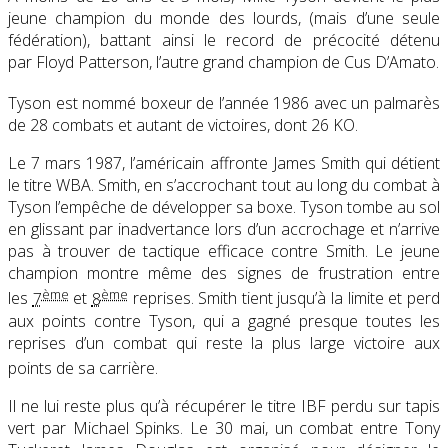
jeune champion du monde des lourds, (mais d’une seule
fédération), battant ainsi le record de précocité détenu
par Floyd Patterson, l’autre grand champion de Cus D’Amato.
Tyson est nommé boxeur de l’année 1986
avec un palmarès
de 28 combats et autant de victoires, dont 26 KO.
Le 7 mars 1987, l’américain affronte James Smith qui détient
le titre WBA. Smith, en s’accrochant tout au long du combat à
Tyson l’empêche de développer sa boxe. Tyson tombe au sol
en glissant par inadvertance lors d’un accrochage et n’arrive
pas à trouver de tactique efficace contre Smith. Le jeune
champion montre même des signes de frustration entre
ème
ème
les
7
et
8
reprises. Smith tient jusqu’à la limite et perd
aux points contre Tyson, qui a gagné presque toutes les
reprises d’un combat qui reste la plus large victoire aux
points de sa carrière
.
Il ne lui reste plus qu’à récupérer le titre IBF perdu sur tapis
vert par Michael Spinks. Le 30 mai, un combat entre Tony