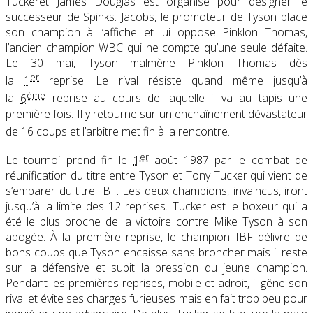
Tuckeret James Douglas est organisé pour désigner le
successeur de Spinks. Jacobs, le promoteur de Tyson place
son champion à l’affiche et lui oppose Pinklon Thomas,
l’ancien champion WBC qui ne compte qu’une seule défaite.
Le 30 mai, Tyson malmène Pinklon Thomas dès
er
la
1
reprise. Le rival résiste quand même jusqu’à
ème
la
6
reprise au cours de laquelle il va au tapis une
première fois. Il y retourne sur un enchaînement dévastateur
de 16 coups et l’arbitre met fin à la rencontre
.
er
Le tournoi prend fin le
1
août 1987 par le combat de
réunification du titre entre Tyson et Tony Tucker qui vient de
s’emparer du titre IBF. Les deux champions, invaincus, iront
jusqu’à la limite des 12 reprises. Tucker est le boxeur qui a
été le plus proche de la victoire contre Mike Tyson à son
apogée. À la première reprise, le champion IBF délivre de
bons coups que Tyson encaisse sans broncher mais il reste
sur la défensive et subit la pression du jeune champion.
Pendant les premières reprises, mobile et adroit, il gêne son
rival et évite ses charges furieuses mais en fait trop peu pour