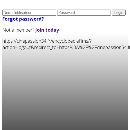
Forgot password?
Not a member?
Join today
https://cinepassion34.fr/encyclopediefilms/?
action=logout&redirect_to=https%3A%2F%2Fcinepassion3