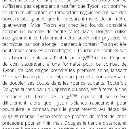
suffissent pas cependant à justifier que Tyson soit dominé,
ce dernier affrontant et l’emportant régulièrement sur des
boxeurs plus grands que lui (mesurant moins de un mètre
quatre-vingt, Mike Tyson est chez les lourds considéré
comme un homme de petite taille). Mais Douglas utilise
intelligemment et habilement cette supériorité physique et
technique; par son allonge il parvient à contenir Tyson et à le
neutraliser dans les accrochages. Il touche de nombreuses
ème
fois Tyson et le blesse à l’œil durant le
5
round. L’équipe
de coin s’attendant à une formalité pour ce combat de
Tyson, n’a pas daigné prendre les premiers soins, laissant
Mike handicapé par son œil, ce qui permet à son adversaire
de doubler ses coups dans les rounds suivants. Toutefois
Douglas surpris par un uppercut du droit, est à terre à cinq
ème
secondes du terme de la
8
reprise. Il se relève
difficilement alors que Tyson s’élance rapidement pour
poursuivre le combat, mais le gong retentit. Au début de
ème
la
9
reprise, Tyson tente de profiter de l’effet de choc
précédent pour en finir, mais Douglas le tient à distance, et