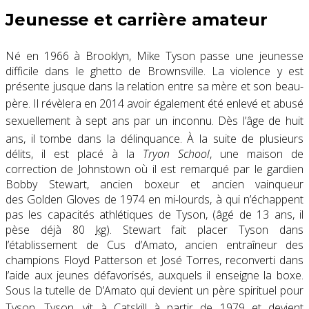
Jeunesse et carrière amateur
Né en 1966 à Brooklyn, Mike Tyson passe une jeunesse
difficile dans le ghetto de Brownsville. La violence y est
présente jusque dans la relation entre sa mère et son beau-
père
. Il révèlera en 2014 avoir également été enlevé et abusé
sexuellement à sept ans par un inconnu
. Dès l’âge de huit
ans, il tombe dans la délinquance
. À la suite de plusieurs
délits, il est placé à la
Tryon School
, une maison de
correction de Johnstown où il est remarqué par le gardien
Bobby Stewart, ancien boxeur et ancien vainqueur
des Golden Gloves de 1974 en mi-lourds, à qui n’échappent
pas les capacités athlétiques de Tyson, (âgé de 13 ans, il
pèse déjà 80
kg
). Stewart fait placer Tyson dans
l’établissement de Cus d’Amato, ancien entraîneur des
champions Floyd Patterson et José Torres, reconverti dans
l’aide aux jeunes défavorisés, auxquels il enseigne la boxe.
Sous la tutelle de D’Amato qui devient un père spirituel pour
Tyson
. Tyson, vit à Catskill à partir de 1979 et devient