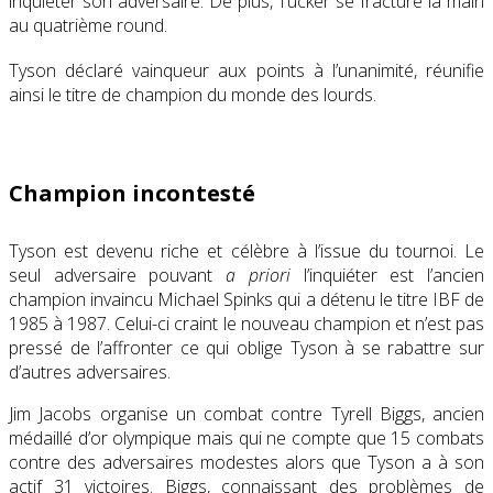
inquiéter son adversaire. De plus, Tucker se fracture la main
au quatrième round.
Tyson déclaré vainqueur aux points à l’unanimité
, réunifie
ainsi le titre de champion du monde des lourds.
Champion incontesté
Tyson est devenu riche et célèbre à l’issue du tournoi. Le
seul adversaire pouvant
a priori
l’inquiéter est l’ancien
champion invaincu Michael Spinks qui a détenu le titre IBF de
1985 à 1987. Celui-ci craint le nouveau champion et n’est pas
pressé de l’affronter ce qui oblige Tyson à se rabattre sur
d’autres adversaires.
Jim Jacobs organise un combat contre Tyrell Biggs, ancien
médaillé d’or olympique mais qui ne compte que 15 combats
contre des adversaires modestes alors que Tyson a à son
actif 31 victoires. Biggs, connaissant des problèmes de