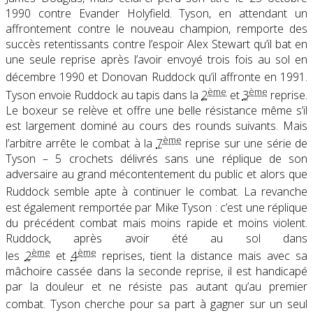
1990 contre Evander Holyfield. Tyson, en attendant un
affrontement contre le nouveau champion, remporte des
succès retentissants contre l’espoir Alex Stewart qu’il bat en
une seule reprise après l’avoir envoyé trois fois au sol en
décembre 1990
et Donovan Ruddock qu’il affronte en 1991.
ème
ème
Tyson envoie Ruddock au tapis dans la
2
et
3
reprise.
Le boxeur se relève et offre une belle résistance même s’il
est largement dominé au cours des rounds suivants. Mais
ème
l’arbitre arrête le combat à la
7
reprise sur une série de
Tyson – 5 crochets délivrés sans une réplique de son
adversaire au grand mécontentement du public et alors que
Ruddock semble apte à continuer le combat
. La revanche
est également remportée par Mike Tyson : c’est une réplique
du précédent combat mais moins rapide et moins violent.
Ruddock, après avoir été au sol dans
ème
ème
les
2
et
4
reprises, tient la distance mais avec sa
mâchoire cassée dans la seconde reprise, il est handicapé
par la douleur et ne résiste pas autant qu’au premier
combat
. Tyson cherche pour sa part à gagner sur un seul