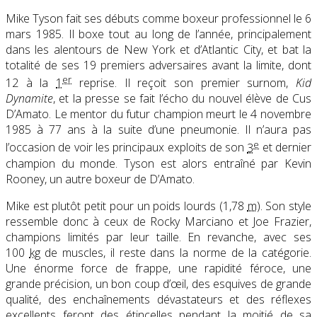
Mike Tyson fait ses débuts comme boxeur professionnel le 6
mars 1985. Il boxe tout au long de l’année, principalement
dans les alentours de New York et d’Atlantic City, et bat la
totalité de ses 19 premiers adversaires avant la limite, dont
er
12 à la
1
reprise. Il reçoit son premier surnom,
Kid
Dynamite
, et la presse se fait l’écho du nouvel élève de Cus
D’Amato. Le mentor du futur champion meurt le 4 novembre
1985 à 77 ans à la suite d’une pneumonie. Il n’aura pas
e
l’occasion de voir les principaux exploits de son
3
et dernier
champion du monde. Tyson est alors entraîné par Kevin
Rooney, un autre boxeur de D’Amato.
Mike est plutôt petit pour un poids lourds (1,78
m
). Son style
ressemble donc à ceux de Rocky Marciano et Joe Frazier,
champions limités par leur taille. En revanche, avec ses
100
kg
de muscles, il reste dans la norme de la catégorie.
Une énorme force de frappe, une rapidité féroce, une
grande précision, un bon coup d’œil, des esquives de grande
qualité, des enchaînements dévastateurs et des réflexes
excellents feront des étincelles pendant la moitié de sa