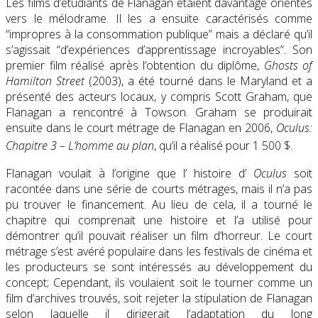
Les films d’étudiants de Flanagan étaient davantage orientés
vers le mélodrame. Il les a ensuite caractérisés comme
“impropres à la consommation publique” mais a déclaré qu’il
s’agissait “d’expériences d’apprentissage incroyables”. Son
premier film réalisé après l’obtention du diplôme,
Ghosts of
Hamilton Street
(2003), a été tourné dans le Maryland et a
présenté des acteurs locaux, y compris Scott Graham, que
Flanagan a rencontré à Towson. Graham se produirait
ensuite dans le court métrage de Flanagan en 2006,
Oculus:
Chapitre 3 – L’homme au plan
, qu’il a réalisé pour 1 500 $.
Flanagan voulait à l’origine que l’ histoire d’
Oculus
soit
racontée dans une série de courts métrages, mais il n’a pas
pu trouver le financement. Au lieu de cela, il a tourné le
chapitre qui comprenait une histoire et l’a utilisé pour
démontrer qu’il pouvait réaliser un film d’horreur. Le court
métrage s’est avéré populaire dans les festivals de cinéma et
les producteurs se sont intéressés au développement du
concept; Cependant, ils voulaient soit le tourner comme un
film d’archives trouvés, soit rejeter la stipulation de Flanagan
selon laquelle il dirigerait l’adaptation du long