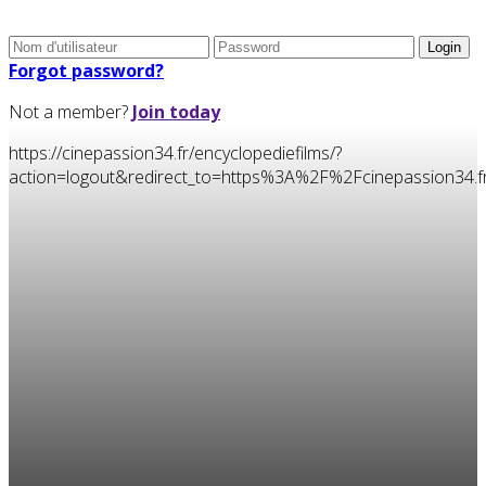
Forgot password?
Not a member?
Join today
https://cinepassion34.fr/encyclopediefilms/?
action=logout&redirect_to=https%3A%2F%2Fcinepassion34