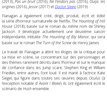
(2013),
Pas un bruit
(2016),
Ne t’endors pas
(2016),
Ouija: les
origines
(2016),
Jessie
(2017) et
Doctor Sleep
(2019).
Flanagan a également créé, dirigé, produit, écrit et édité
la série d’horreur surnaturelle de Netflix,
The Haunting of Hill
House
(2018), basée sur le roman du même nom de Shirley
Jackson. Il développe actuellement une deuxième saison
indépendante, intitulée
The Haunting of Bly Manor
, qui sera
basée sur le roman
The Turn of the Screw
de Henry James.
Le travail de Flanagan a attiré les éloges de la critique pour
sa mise en scène, se concentrant sur des personnages et
des thèmes rarement décrits dans l’horreur et sur le manque
de confiance dans les Jump scare; Stephen King et William
Friedkin, entre autres, l’ont loué. Il est marié à l’actrice Kate
Siegel, qui figure dans toutes ses œuvres depuis
Oculus
(à
l’exception notable d’
Avant I Wake
). ils ont également écrit le
scénario de
Hush
ensemble.