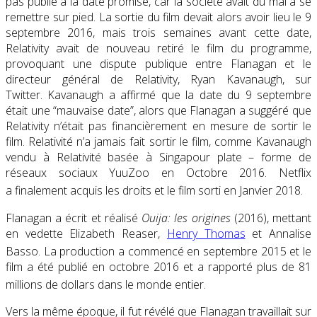
pas publié à la date promise, car la société avait du mal à se
remettre sur pied. La sortie du film devait alors avoir lieu le 9
septembre 2016, mais trois semaines avant cette date,
Relativity avait de nouveau retiré le film du programme,
provoquant une dispute publique entre Flanagan et le
directeur général de Relativity, Ryan Kavanaugh, sur
Twitter. Kavanaugh a affirmé que la date du 9 septembre
était une “mauvaise date”, alors que Flanagan a suggéré que
Relativity n’était pas financièrement en mesure de sortir le
film. Relativité n’a jamais fait sortir le film, comme Kavanaugh
vendu à Relativité basée à Singapour plate – forme de
réseaux sociaux YuuZoo en Octobre 2016. Netflix
a finalement acquis les droits et le film sorti en Janvier 2018.
Flanagan a écrit et réalisé
Ouija: les origines
(2016), mettant
en vedette Elizabeth Reaser,
Henry Thomas
et Annalise
Basso.
La production a commencé en septembre 2015 et le
film a été publié en octobre 2016 et a rapporté plus de 81
millions de dollars dans le monde entier.
Vers la même époque, il fut révélé que Flanagan travaillait sur