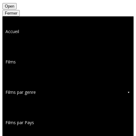
Open
Fermer
Accueil
Films
Films par genre
Films par Pays