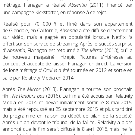
métrage. Flanagan a réalisé
Absentia
(2011), financé par
une campagne Kickstarter, en réponse à ce rejet.
Réalisé pour 70 000 $ et filmé dans son appartement
de Glendale, en Californie,
Absentia
a été diffusé directement
sur vidéo, mais a gagné en popularité lorsque Netflix l’a
offert sur son service de streaming. Après le succès surprise
d’
Absentia
, Flanagan est retourné à
The Mirror
(2013), qu’il a
de nouveau magasiné. Intrepid Pictures s’intéresse au
concept et accepte de laisser Flanagan en direct. La version
de long métrage d’
Oculus a
été tournée en 2012 et sortie en
salle par Relativity Media en 2014.
Après
The Mirror
(2013), Flanagan a tourné son prochain
film,
Ne t’endors pas
(2016). Le film a été acquis par Relativity
Media en 2014 et devait initialement sortir le 8 mai 2015,
mais a été repoussé au 25 septembre 2015 et plus tard tiré
du programme en raison du dépôt de bilan de la société.
Après un an devant le tribunal de la faillite, Relativity a alors
annoncé que le film serait diffusé le 8 avril 2016, mais ne l’a