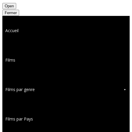
Open
Fermer
Accueil
Films
Films par genre
Films par Pays