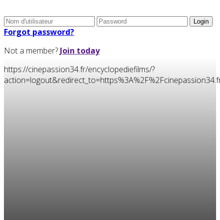
Forgot password?
Not a member?
Join today
https://cinepassion34.fr/encyclopediefilms/?
action=logout&redirect_to=https%3A%2F%2Fcinepassion3