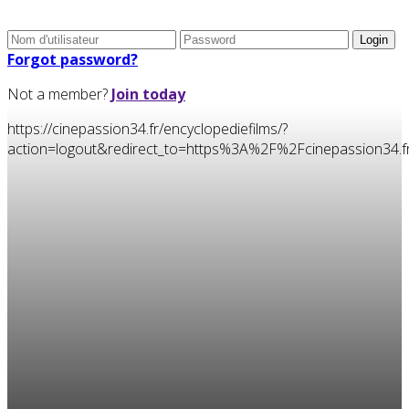
Forgot password?
Not a member?
Join today
https://cinepassion34.fr/encyclopediefilms/?
action=logout&redirect_to=https%3A%2F%2Fcinepassion3