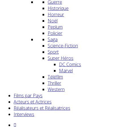
Guerre
Historique
Horreur
Noël
Peplum
Policier
Saga
Science-Fiction
Sport
Super Héros
DC Comics
Marvel
Téléfilm
Thriller
Western
Films par Pays
Acteurs et Actrices
Réalisateurs et Réalisatrices
Interviews