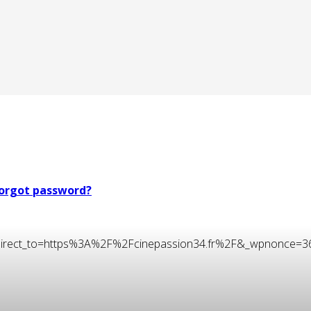
orgot password?
t&redirect_to=https%3A%2F%2Fcinepassion34.fr%2F&_wpnonce=