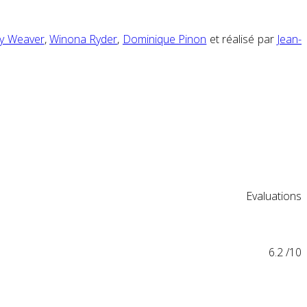
ey Weaver
,
Winona Ryder
,
Dominique Pinon
et réalisé par
Jean-
Evaluations
6.2
/10