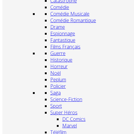
Catastrophe
Comédie
Comédie Musicale
Comédie Romantique
Drame
Espionnage
Fantastique
Films Français
Guerre
Historique
Horreur
Noël
Peplum
Policier
Saga
Science-Fiction
Sport
Super Héros
DC Comics
Marvel
Téléfilm