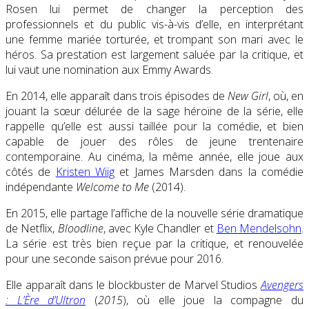
Rosen lui permet de changer la perception des
professionnels et du public vis-à-vis d’elle, en interprétant
une femme mariée torturée, et trompant son mari avec le
héros. Sa prestation est largement saluée par la critique, et
lui vaut une nomination aux Emmy Awards.
En 2014, elle apparaît dans trois épisodes de
New Girl
, où, en
jouant la sœur délurée de la sage héroïne de la série, elle
rappelle qu’elle est aussi taillée pour la comédie, et bien
capable de jouer des rôles de jeune trentenaire
contemporaine. Au cinéma, la même année, elle joue aux
côtés de
Kristen Wiig
et James Marsden dans la comédie
indépendante
Welcome to Me
(2014).
En 2015, elle partage l’affiche de la nouvelle série dramatique
de Netflix,
Bloodline
, avec Kyle Chandler et
Ben Mendelsohn
.
La série est très bien reçue par la critique, et renouvelée
pour une seconde saison prévue pour 2016.
Elle apparaît dans le blockbuster de Marvel Studios
Avengers
: L’Ère d’Ultron
(
2015
), où elle joue la compagne du