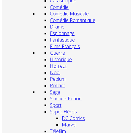
Catastrophe
Comédie
Comédie Musicale
Comédie Romantique
Drame
Espionnage
Fantastique
Films Français
Guerre
Historique
Horreur
Noël
Peplum
Policier
Saga
Science-Fiction
Sport
Super Héros
DC Comics
Marvel
Téléfilm