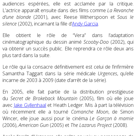
audiences espérées, elle est acclamée par la critique.
L’actrice apparaît ensuite dans des films comme
La Revanche
d’une blonde
(2001), avec Reese Witherspoon et
Sous le
silence
(2002), incarnant la fille d’
Andy Garcia
.
Elle obtient le rôle de “Vera” dans l’adaptation
cinématographique du dessin animé
Scooby-Doo
(2002), qui
va obtenir un succès public. Elle reprendra ce rôle deux ans
plus tard dans la suite.
Le rôle qui la consacre définitivement est celui de l’infirmière
Samantha Taggart dans la série médicale
Urgences
, qu’elle
incarne de 2003 à 2009 (date d’arrêt de la série).
En 2005, elle fait partie de la distribution prestigieuse
du
Secret de Brokeback Mountain
(2005), film où elle joue
avec
Jake Gyllenhaal
et Heath Ledger. Mis à part la télévision
où récemment elle a tourné
Comanche Moon
, de Simon
Wincer, elle joue aussi pour le cinéma
Le Garçon à mamie
(2006),
American Gun
(2005) et
The Lazarus Project
(2008)
.