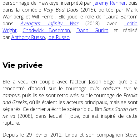
personnage de Hawkeye, interprété par
Jeremy Renner
, puis
dans la comédie
Very Bad Dads
(2015), portée par Mark
Wahlberg et Will Ferrell. Elle joue le rôle de “Laura Barton”
dans
Avengers: Infinity War
(2018) avec
Letitia
Wright
,
Chadwick Boseman
,
Danai Gurira
et réalisé
par
Anthony Russo
,
Joe Russo
.
Vie privée
Elle a vécu
en couple avec l’acteur Jason Segel qu’elle a
rencontré d’abord sur le tournage d’
Un cadavre sur le
campus
, puis ils se sont retrouvés sur le tournage de
Freaks
and Greeks
, où ils étaient les acteurs principaux, mais
se sont
séparés
. Ce dernier a écrit le scénario du film
Sans Sarah rien
ne va
(2008), dans lequel il joue, qui est inspiré de cette
rupture.
Depuis le 29 février 2012, Linda et son compagnon Steve