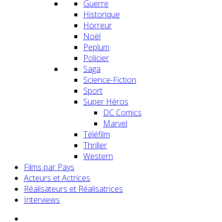
Guerre
Historique
Horreur
Noël
Peplum
Policier
Saga
Science-Fiction
Sport
Super Héros
DC Comics
Marvel
Téléfilm
Thriller
Western
Films par Pays
Acteurs et Actrices
Réalisateurs et Réalisatrices
Interviews