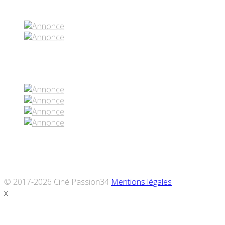
Réseaux sociaux
© 2017-2026 Ciné Passion34
Mentions légales
x
Défiler
vers