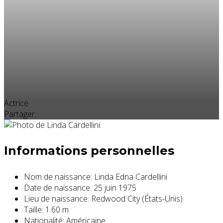
Actrice
Partager:
Informations personnelles
Nom de naissance:
Linda Edna Cardellini
Date de naissance:
25 juin 1975
Lieu de naissance:
Redwood City (États-Unis)
Taille:
1.60 m
Nationalité:
Américaine