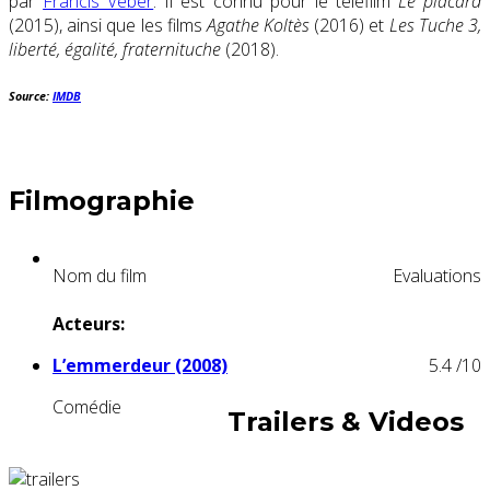
par
Francis Veber
. Il est connu pour le téléfilm
Le placard
(2015), ainsi que les films
Agathe Koltès
(2016) et
Les Tuche 3,
liberté, égalité, fraternituche
(2018).
Source:
IMDB
Filmographie
Nom du film
Evaluations
Acteurs:
L’emmerdeur (2008)
5.4
/10
Comédie
Trailers & Videos