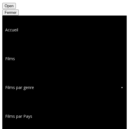
Open
Fermer
Accueil
Films
Films par genre
Films par Pays