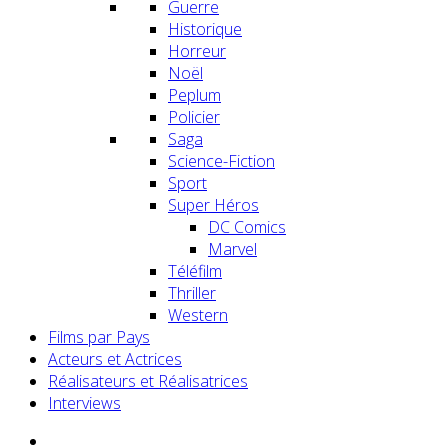
Guerre
Historique
Horreur
Noël
Peplum
Policier
Saga
Science-Fiction
Sport
Super Héros
DC Comics
Marvel
Téléfilm
Thriller
Western
Films par Pays
Acteurs et Actrices
Réalisateurs et Réalisatrices
Interviews