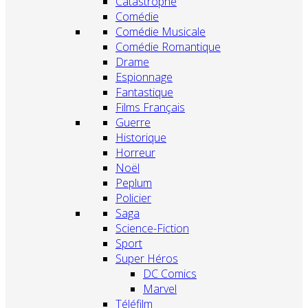
Catastrophe
Comédie
Comédie Musicale
Comédie Romantique
Drame
Espionnage
Fantastique
Films Français
Guerre
Historique
Horreur
Noël
Peplum
Policier
Saga
Science-Fiction
Sport
Super Héros
DC Comics
Marvel
Téléfilm