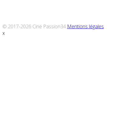
© 2017-2026 Ciné Passion34
Mentions légales
x
Défiler
vers
le
haut