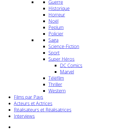
Guerre
Historique
Horreur
Noël
Peplum
Policier
Saga
Science-Fiction
Sport
Super Héros
DC Comics
Marvel
Téléfilm
Thriller
Western
Films par Pays
Acteurs et Actrices
Réalisateurs et Réalisatrices
Interviews