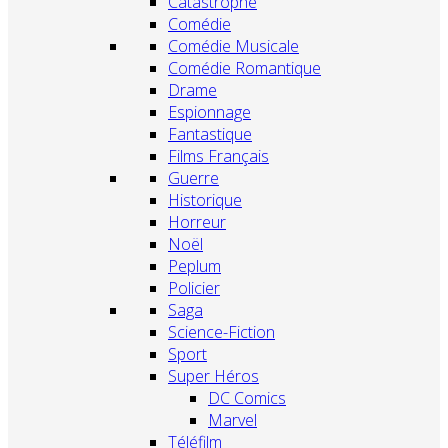
Catastrophe
Comédie
Comédie Musicale
Comédie Romantique
Drame
Espionnage
Fantastique
Films Français
Guerre
Historique
Horreur
Noël
Peplum
Policier
Saga
Science-Fiction
Sport
Super Héros
DC Comics
Marvel
Téléfilm