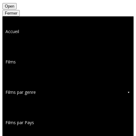
Open
Fermer
Accueil
Films
Films par genre
Films par Pays