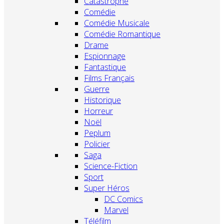
Catastrophe
Comédie
Comédie Musicale
Comédie Romantique
Drame
Espionnage
Fantastique
Films Français
Guerre
Historique
Horreur
Noël
Peplum
Policier
Saga
Science-Fiction
Sport
Super Héros
DC Comics
Marvel
Téléfilm