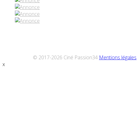
© 2017-2026 Ciné Passion34
Mentions légales
x
Défiler
vers
le
haut