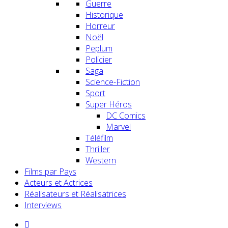
Guerre
Historique
Horreur
Noël
Peplum
Policier
Saga
Science-Fiction
Sport
Super Héros
DC Comics
Marvel
Téléfilm
Thriller
Western
Films par Pays
Acteurs et Actrices
Réalisateurs et Réalisatrices
Interviews