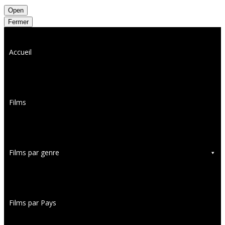
Open
Fermer
Accueil
Films
Films par genre
Films par Pays