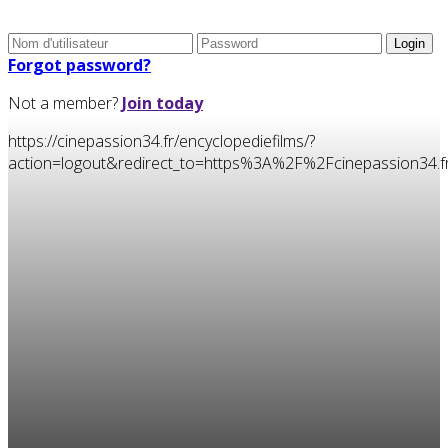
Forgot password?
Not a member?
Join today
https://cinepassion34.fr/encyclopediefilms/?
action=logout&redirect_to=https%3A%2F%2Fcinepassion3