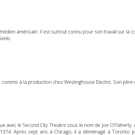
comédien américain. Il est surtout connu pour son travail sur l
Geeks
.
n commis à la production chez Westinghouse Electric. Son père étai
e avec le Second City Theatre sous le nom de Joe O’Flaherty. A
974. Après sept ans à Chicago, il a déménagé à Toronto po