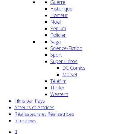
Guerre
Historique
Horreur
Noël
Peplum
Policier
Saga
Science-Fiction
Sport
Super Héros
DC Comics
Marvel
Téléfilm
Thriller
Western
Films par Pays
Acteurs et Actrices
Réalisateurs et Réalisatrices
Interviews