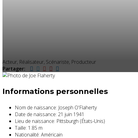
Acteur, Réalisateur, Scénariste, Producteur
Partager:
Informations personnelles
Nom de naissance:
Joseph O'Flaherty
Date de naissance:
21 juin 1941
Lieu de naissance:
Pittsburgh (États-Unis)
Taille:
1.85 m
Nationalité:
Américain