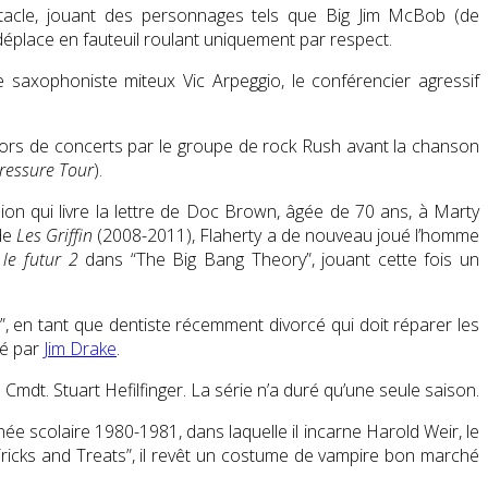
ctacle, jouant des personnages tels que Big Jim McBob (de
 déplace en fauteuil roulant uniquement par respect.
 saxophoniste miteux Vic Arpeggio, le conférencier agressif
ors de concerts par le groupe de rock Rush avant la chanson
ressure Tour
).
ion qui livre la lettre de Doc Brown, âgée de 70 ans, à Marty
 de
Les Griffin
(2008-2011), Flaherty a de nouveau joué l’homme
 le futur 2
dans “The Big Bang Theory”, jouant cette fois un
 en tant que dentiste récemment divorcé qui doit réparer les
sé par
Jim Drake
.
 Cmdt. Stuart Hefilfinger. La série n’a duré qu’une seule saison.
e scolaire 1980-1981, dans laquelle il incarne Harold Weir, le
“Tricks and Treats”, il revêt un costume de vampire bon marché