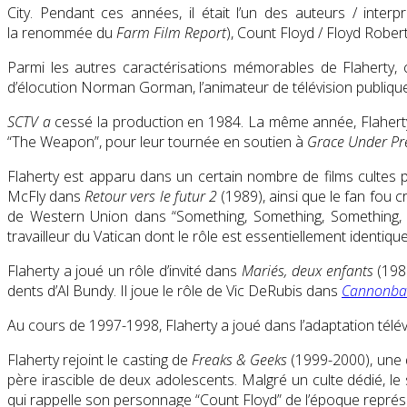
City.
Pendant ces années, il était l’un des auteurs / interp
la renommée du
Farm Film Report
), Count Floyd / Floyd Rober
Parmi les autres caractérisations mémorables de Flaherty, 
d’élocution Norman Gorman, l’animateur de télévision publiqu
SCTV a
cessé la production en 1984. La même année, Flaherty
“The Weapon”, pour leur tournée en soutien à
Grace Under Pr
Flaherty est apparu dans un certain nombre de films cultes p
McFly dans
Retour vers le futur 2
(1989), ainsi que le fan fou c
de Western Union dans “Something, Something, Something, 
travailleur du Vatican dont le rôle est essentiellement identi
Flaherty a joué un rôle d’invité dans
Mariés, deux enfants
(1989
dents d’Al Bundy. Il joue le rôle de Vic DeRubis dans
Cannonball
Au cours de 1997-1998, Flaherty a joué dans l’adaptation télé
Flaherty rejoint le casting de
Freaks & Geeks
(1999-2000), une d
père irascible de deux adolescents. Malgré un culte dédié, le
qui rappelle son personnage “Count Floyd” de l’époque représ