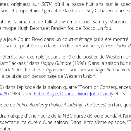
rètes originaux sur
SCTV
, où il a passé huit ans sur le spe
tson, et propriétaire / gérant de la station Guy Caballero qui se
citons l’animateur de talk-show émotionnel Sammy Maudlin, le
e myope Hugh Betcha et l’ancien fou de Rocco, un fou.
 a joué Count Floyd dans un court-métrage qui a été montré l
essure
(et peut être vu dans la vidéo personnelle,
Grace Under P
référés, par exemple, jouant le rôle du postier de Western Un
riant “jackass!” dans
Happy Gilmore
(1996). Dans la saison huit
Dark Side”. Il satirise également son personnage
Retour vers
que à celui de son personnage de Western Union.
) dans l’épisode de la saison quatre “Tooth or Consequences”,
 III
(1989) avec
Peter Boyle
,
Donna Dixon
,
John Candy
et réali
visée de
Police Academy
(
Police Academy: The Series
) en tant que
ramatique d’ une heure de la NBC qui se déroule pendant l’anné
 spectacle n’a duré qu’une saison. Dans le troisième épisode, 
entée.