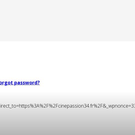
orgot password?
t&redirect_to=https%3A%2F%2Fcinepassion34.fr%2F&_wpnonce=