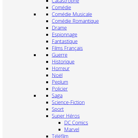
Catastrophe
Comédie
Comédie Musicale
Comédie Romantique
Drame
Espionnage
Fantastique
Films Français
Guerre
Historique
Horreur
Noël
Peplum
Policier
Saga
Science-Fiction
Sport
Super Héros
DC Comics
Marvel
Téléfilm