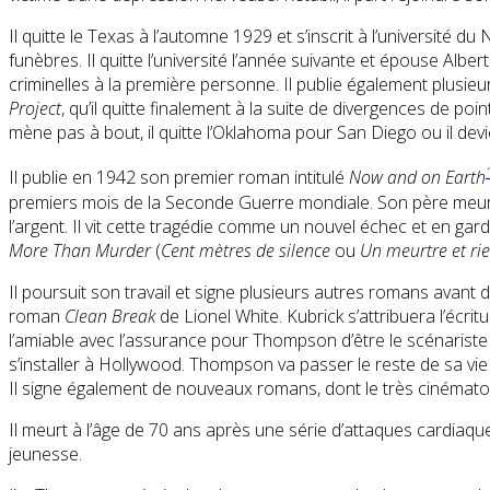
Il quitte le Texas à l’automne 1929 et s’inscrit à l’université
funèbres. Il quitte l’université l’année suivante et épouse Al
criminelles à la première personne. Il publie également plusie
Project
, qu’il quitte finalement à la suite de divergences de p
mène pas à bout, il quitte l’Oklahoma pour San Diego ou il de
Il publie en 1942 son premier roman intitulé
Now and on Earth
premiers mois de la Seconde Guerre mondiale. Son père meurt d
l’argent. Il vit cette tragédie comme un nouvel échec et en garde
More Than Murder
(
Cent mètres de silence
ou
Un meurtre et rie
Il poursuit son travail et signe plusieurs autres romans avant 
roman
Clean Break
de Lionel White. Kubrick s’attribuera l’écr
l’amiable avec l’assurance pour Thompson d’être le scénariste 
s’installer à Hollywood. Thompson va passer le reste de sa vie
Il signe également de nouveaux romans, dont le très cinéma
Il meurt à l’âge de 70 ans après une série d’attaques cardiaqu
jeunesse.