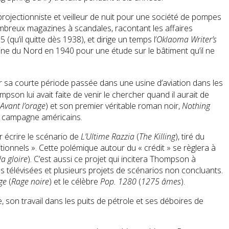
 projectionniste et veilleur de nuit pour une société de pompes
nombreux magazines à scandales, racontant les affaires
 (qu’il quitte dès 1938), et dirige un temps l’
Oklaoma Writer’s
oline du Nord en 1940 pour une étude sur le bâtiment qu’il ne
ar sa courte période passée dans une usine d’aviation dans les
on lui avait faite de venir le chercher quand il aurait de
Avant l’orage
) et son premier véritable roman noir,
Nothing
de campagne américains.
r écrire le scénario de
L’Ultime Razzia
(
The Killing
), tiré du
tionnels ». Cette polémique autour du « crédit » se règlera à
la gloire
). C’est aussi ce projet qui incitera Thompson à
s télévisées et plusieurs projets de scénarios non concluants.
ge
(
Rage noire
) et le célèbre
Pop. 1280
(
1275 âmes
).
 son travail dans les puits de pétrole et ses déboires de