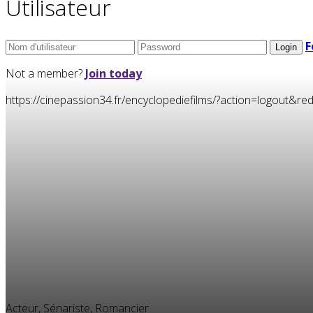
Utilisateur
F
Not a member?
Join today
https://cinepassion34.fr/encyclopediefilms/?action=logou
Acteur, Sénariste, Romancier