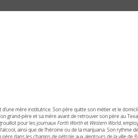
une mère institutrice. Son père quitte son métier et le domicile 
rand-père et sa mère avant de retrouver son père au Texas, où i
 grouillot pour les journaux
Forth Worth
et
Western World
, emplo
de l’alcool, ainsi que de l’héroïne ou de la marijuana. Son rythm
n père dans les champs de pétrole aux alentours de la ville de Big