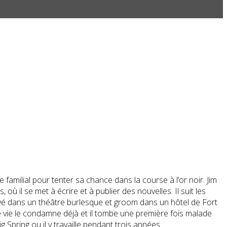
familial pour tenter sa chance dans la course à l’or noir. Jim
l se met à écrire et à publier des nouvelles. Il suit les
yé dans un théâtre burlesque et groom dans un hôtel de Fort
e de vie le condamne déjà et il tombe une première fois malade
 Spring ou il y travaille pendant trois années.