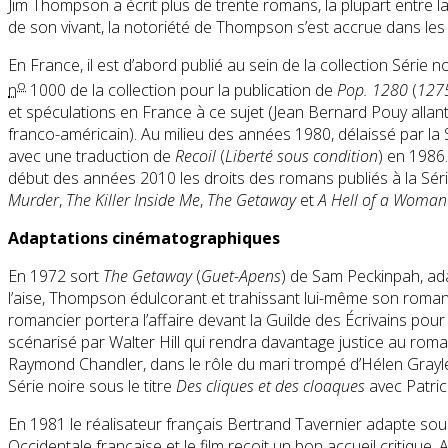
Jim Thompson a écrit plus de trente romans, la plupart entre 
de son vivant, la notoriété de Thompson s’est accrue dans les 
En France, il est d’abord publié au sein de la collection Sér
o
n
1000 de la collection pour la publication de
Pop. 1280
(
127
et spéculations en France à ce sujet (Jean Bernard Pouy alla
franco-américain). Au milieu des années 1980, délaissé par la Sé
avec une traduction de
Recoil
(
Liberté sous condition
) en 1986.
début des années 2010 les droits des romans publiés à la Sér
Murder
,
The Killer Inside Me
,
The Getaway
et
A Hell of a Woman
Adaptations cinématographiques
En 1972 sort
The Getaway
(
Guet-Apens
) de Sam Peckinpah, a
l’aise, Thompson édulcorant et trahissant lui-même son roman p
romancier portera l’affaire devant la Guilde des Écrivains pou
scénarisé par Walter Hill qui rendra davantage justice au roman
Raymond Chandler, dans le rôle du mari trompé d’Hélen Grayl
Série noire sous le titre
Des cliques et des cloaques
avec Patric
En 1981 le réalisateur français Bertrand Tavernier adapte sous
Occidentale française et le film reçoit un bon accueil critiq