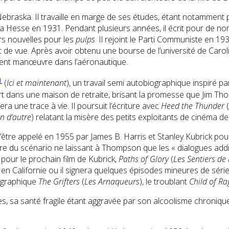
 du Nebraska. Il travaille en marge de ses études, étant notamment
berta Hesse en 1931. Pendant plusieurs années, il écrit pour de 
urs nouvelles pour les
pulps
. Il rejoint le Parti Communiste en 1935
oint de vue. Après avoir obtenu une bourse de l’université de Car
vient manœuvre dans l’aéronautique.
1
(
Ici et maintenant
), un travail semi autobiographique inspiré p
ans une maison de retraite, brisant la promesse que Jim Thomps
ra une trace à vie. Il poursuit l’écriture avec
Heed the Thunder
(
n d’autre
) relatant la misère des petits exploitants de cinéma 
d’être appelé en 1955 par James B. Harris et Stanley Kubrick pou
iture du scénario ne laissant à Thompson que les « dialogues addi
pour le prochain film de Kubrick,
Paths of Glory
(
Les Sentiers de 
 en Californie ou il signera quelques épisodes mineures de série
tographique
The Grifters
(
Les Arnaqueurs
), le troublant
Child of Ra
es, sa santé fragile étant aggravée par son alcoolisme chronique,