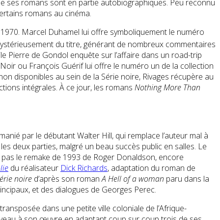
t de ses romans sont en partie autobiographiques. Peu reconnu
 certains romans au cinéma.
ées 1970. Marcel Duhamel lui offre symboliquement le numéro
t mystérieusement du titre, générant de nombreux commentaires
hile Pierre de Gondol enquête sur l’affaire dans un road-trip
/Noir ou François Guérif lui offre le numéro un de la collection
r non disponibles au sein de la Série noire, Rivages récupère au
ions intégrales. À ce jour, les romans
Nothing More Than
emanié par le débutant Walter Hill, qui remplace l’auteur mal à
 les deux parties, malgré un beau succès public en salles. Le
’est pas le remake de 1993 de Roger Donaldson, encore
lie
du réalisateur
Dick Richards
, adaptation du roman de
érie noire
d’après son roman
A Hell of a woman
paru dans la
incipaux, et des dialogues de Georges Perec.
st transposée dans une petite ville coloniale de l’Afrique-
nouveau à son œuvre en adaptant coup sur coup trois de ses