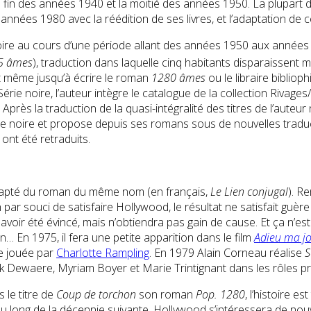
la fin des années 1940 et la moitié des années 1950. La plupar
années 1980 avec la réédition de ses livres, et l’adaptation de
ie noire au cours d’une période allant des années 1950 aux ann
5 âmes
), traduction dans laquelle cinq habitants disparaissen
nt même jusqu’à écrire le roman
1280 âmes
ou le libraire bibliop
rie noire, l’auteur intègre le catalogue de la collection Rivages
 Après la traduction de la quasi-intégralité des titres de l’auteu
ie noire et propose depuis ses romans sous de nouvelles traduct
ont été retraduits.
dapté du roman du même nom (en français,
Le Lien conjugal
). R
ar souci de satisfaire Hollywood, le résultat ne satisfait guère
r avoir été évincé, mais n’obtiendra pas gain de cause. Et ça n
… En 1975, il fera une petite apparition dans le film
Adieu ma jo
e jouée par
Charlotte Rampling
. En 1979 Alain Corneau réalise
S
k Dewaere, Myriam Boyer et Marie Trintignant dans les rôles pr
 le titre de
Coup de torchon
son roman
Pop. 1280
, l’histoire e
ue. Au long de la décennie suivante, Hollywood s’intéressera de 