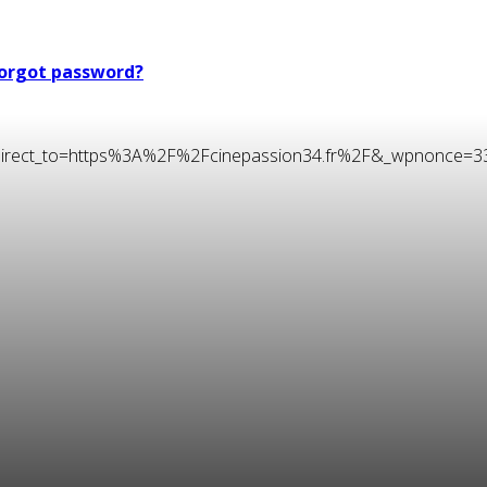
orgot password?
t&redirect_to=https%3A%2F%2Fcinepassion34.fr%2F&_wpnonce=