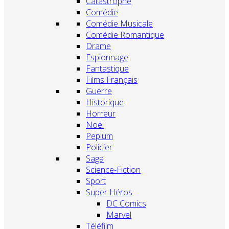
Catastrophe
Comédie
Comédie Musicale
Comédie Romantique
Drame
Espionnage
Fantastique
Films Français
Guerre
Historique
Horreur
Noël
Peplum
Policier
Saga
Science-Fiction
Sport
Super Héros
DC Comics
Marvel
Téléfilm