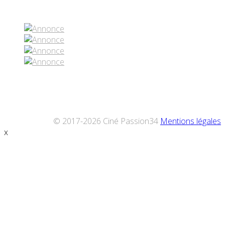
Réseaux sociaux
© 2017-2026 Ciné Passion34
Mentions légales
x
Défiler
vers
le
haut