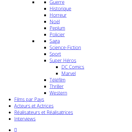
Guerre
Historique
Horreur
Noël
Peplum
Policier
Saga
Science-Fiction
Sport
Super Héros
DC Comics
Marvel
Téléfilm
Thriller
Western
Films par Pays
Acteurs et Actrices
Réalisateurs et Réalisatrices
Interviews