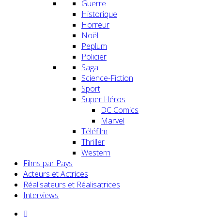
Guerre
Historique
Horreur
Noël
Peplum
Policier
Saga
Science-Fiction
Sport
Super Héros
DC Comics
Marvel
Téléfilm
Thriller
Western
Films par Pays
Acteurs et Actrices
Réalisateurs et Réalisatrices
Interviews