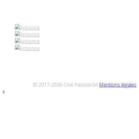
Réseaux sociaux
© 2017-2026 Ciné Passion34
Mentions légales
x
Défiler
vers
le
haut