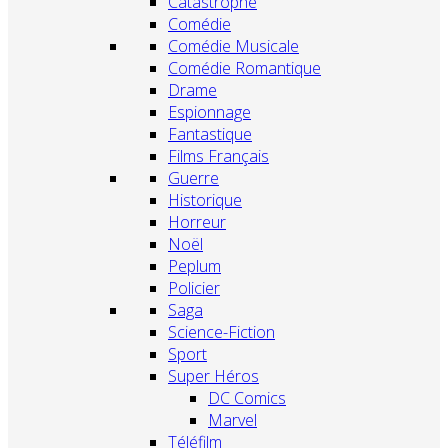
Catastrophe
Comédie
Comédie Musicale
Comédie Romantique
Drame
Espionnage
Fantastique
Films Français
Guerre
Historique
Horreur
Noël
Peplum
Policier
Saga
Science-Fiction
Sport
Super Héros
DC Comics
Marvel
Téléfilm