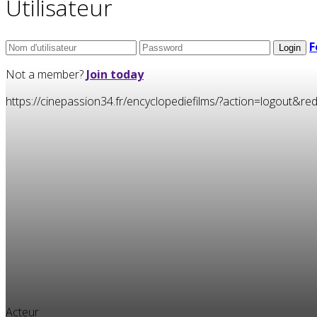
Utilisateur
F
Not a member?
Join today
https://cinepassion34.fr/encyclopediefilms/?action=logou
Acteur