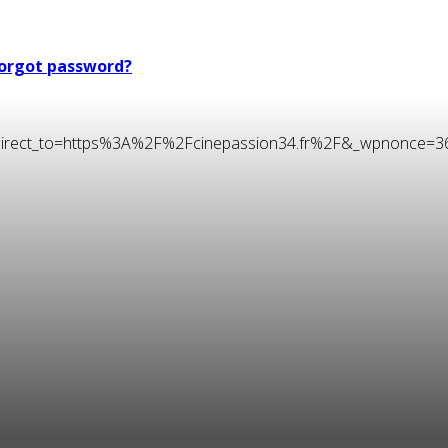
orgot password?
t&redirect_to=https%3A%2F%2Fcinepassion34.fr%2F&_wpnonce=