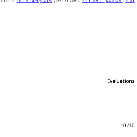
on dans
Les 8 Salopards
(2015) avec
Samuel L. Jackson
,
Kurt
Evaluations
10
/10