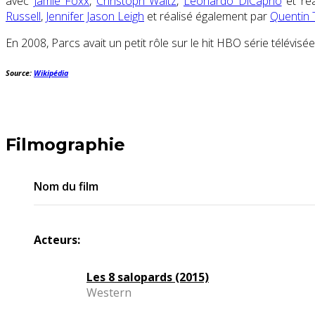
avec
Jamie Foxx
,
Christoph Waltz
,
Leonardo DiCaprio
et ré
Russell
,
Jennifer Jason Leigh
et réalisé également par
Quentin 
En 2008, Parcs avait un petit rôle sur le hit HBO série télévisé
Source:
Wikipédia
Filmographie
Nom du film
Acteurs:
Les 8 salopards (2015)
Western