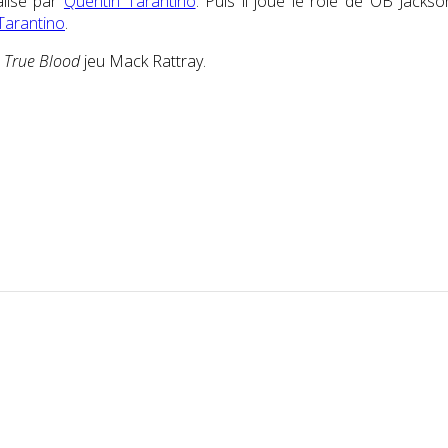
alisé par
Quentin Tarantino
.
Puis
il joue le rôle de OB Jacks
Tarantino
.
e
True Blood
jeu Mack Rattray.