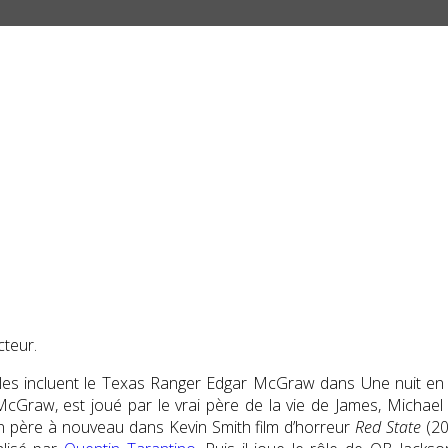
teur.
ôles incluent le Texas Ranger Edgar McGraw dans Une nuit en 
Graw, est joué par le vrai père de la vie de James, Michael Par
n père à
nouveau dans
Kevin Smith
film d’horreur
Red State
(201