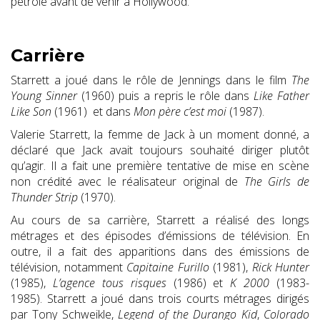
pétrole avant de venir à Hollywood.
Carrière
Starrett a joué dans le rôle de Jennings dans le film
The
Young Sinner
(1960) puis a repris le rôle dans
Like Father
Like Son
(1961) et dans
Mon père c’est moi
(1987).
Valerie Starrett, la femme de Jack à un moment donné, a
déclaré que Jack avait toujours souhaité diriger plutôt
qu’agir. Il a fait une première tentative de mise en scène
non crédité avec le réalisateur original de
The Girls de
Thunder Strip
(1970).
Au cours de sa carrière, Starrett a réalisé des longs
métrages et des épisodes d’émissions de télévision. En
outre, il a fait des apparitions dans des émissions de
télévision, notamment
Capitaine Furillo
(1981),
Rick Hunter
(1985),
L’agence tous risques
(1986) et
K 2000
(1983-
1985).
Starrett a joué dans trois courts métrages dirigés
par Tony Schweikle,
Legend of the Durango Kid
,
Colorado