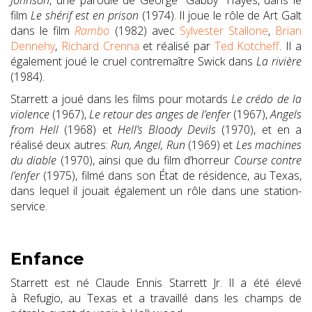
Johnson
, une parodie de George “Gabby” Hayes, dans le
film
Le shérif est en prison
(1974). Il joue le rôle de Art Galt
dans le film
Rambo
(1982) avec
Sylvester Stallone
,
Brian
Dennehy
,
Richard Crenna
et réalisé par
Ted Kotcheff
. Il a
également joué le cruel contremaître Swick dans
La rivière
(1984).
Starrett a joué dans les films pour motards
Le crédo de la
violence
(1967),
Le retour des anges de l’enfer
(1967),
Angels
from Hell
(1968) et
Hell’s Bloody Devils
(1970), et en a
réalisé deux autres:
Run, Angel, Run
(1969) et
Les machines
du diable
(1970), ainsi que du film d’horreur
Course contre
l’enfer
(1975), filmé dans son État de résidence, au Texas,
dans lequel il jouait également un rôle dans une station-
service.
Enfance
Starrett est né Claude Ennis Starrett Jr. Il a été élevé
à Refugio, au Texas et a travaillé dans les champs de