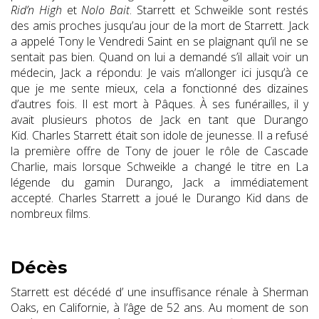
Rid’n High
et
Nolo Bait
. Starrett et Schweikle sont restés
des amis proches jusqu’au jour de la mort de Starrett. Jack
a appelé Tony le Vendredi Saint en se plaignant qu’il ne se
sentait pas bien. Quand on lui a demandé s’il allait voir un
médecin, Jack a répondu: Je vais m’allonger ici jusqu’à ce
que je me sente mieux, cela a fonctionné des dizaines
d’autres fois. Il est mort à Pâques. À ses funérailles, il y
avait plusieurs photos de Jack en tant que Durango
Kid. Charles Starrett était son idole de jeunesse. Il a refusé
la première offre de Tony de jouer le rôle de Cascade
Charlie, mais lorsque Schweikle a changé le titre en La
légende du gamin Durango, Jack a immédiatement
accepté. Charles Starrett a joué le Durango Kid dans de
nombreux films.
Décès
Starrett est décédé d’ une insuffisance rénale à Sherman
Oaks, en Californie, à l’âge de 52 ans. Au moment de son