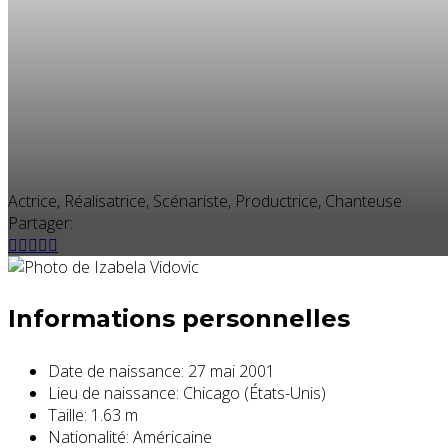
Actrice, Réalisatrice, Scénariste, Productrice, Chanteuse
Partager:
Informations personnelles
Date de naissance:
27 mai 2001
Lieu de naissance:
Chicago (États-Unis)
Taille:
1.63 m
Nationalité:
Américaine