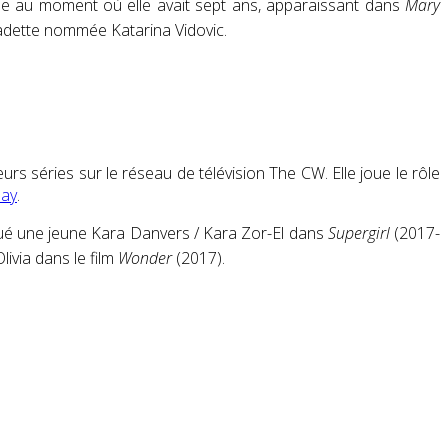
le au moment où elle avait sept ans, apparaissant dans
Mary
cadette nommée Katarina Vidovic.
eurs séries sur le réseau de télévision
The CW
. Elle joue le rôle
May
.
oué une jeune
Kara Danvers / Kara Zor-El
dans
Supergirl
(2017-
livia dans le film
Wonder
(2017).