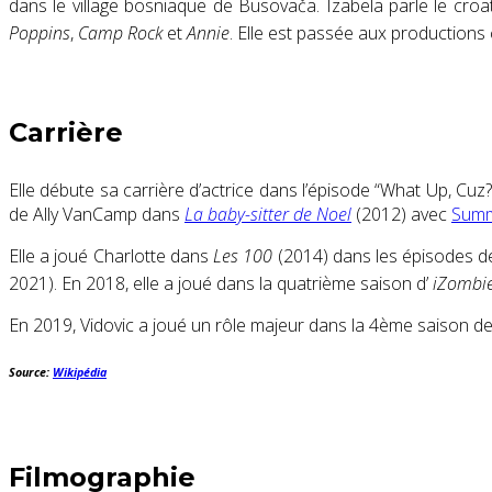
dans le village
bosniaque
de
Busovača
. Izabela parle le
croa
Poppins
,
Camp Rock
et
Annie
. Elle est passée aux productions
Carrière
Elle débute sa carrière d’actrice dans l’épisode “What Up, Cuz?
de Ally VanCamp dans
La baby-sitter de Noel
(2012) avec
Summ
Elle a joué Charlotte dans
Les 100
(2014) dans les épisodes de 
2021). En 2018, elle a joué dans la quatrième saison d’
iZombi
En 2019, Vidovic a joué un rôle majeur dans la 4ème saison d
Source:
Wikipédia
Filmographie