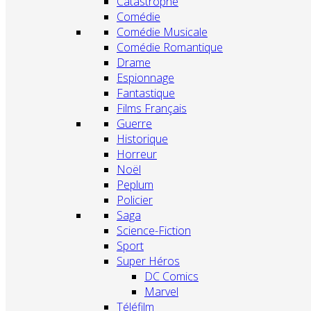
Catastrophe
Comédie
Comédie Musicale
Comédie Romantique
Drame
Espionnage
Fantastique
Films Français
Guerre
Historique
Horreur
Noël
Peplum
Policier
Saga
Science-Fiction
Sport
Super Héros
DC Comics
Marvel
Téléfilm