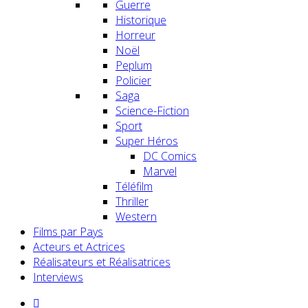
Guerre
Historique
Horreur
Noël
Peplum
Policier
Saga
Science-Fiction
Sport
Super Héros
DC Comics
Marvel
Téléfilm
Thriller
Western
Films par Pays
Acteurs et Actrices
Réalisateurs et Réalisatrices
Interviews