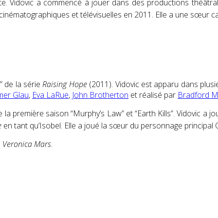
te
.
Vidovic a commencé à jouer dans des productions théâtra
 cinématographiques et télévisuelles en 2011. Elle a une sœur 
” de la série
Raising Hope
(2011). Vidovic est apparu dans plusi
er Glau
,
Eva LaRue
,
John Brotherton
et réalisé par
Bradford 
la première saison “Murphy’s Law” et “Earth Kills”. Vidovic a j
e
en
tant qu’Isobel.
Elle a joué la sœur du personnage principal O
e
Veronica Mars
.