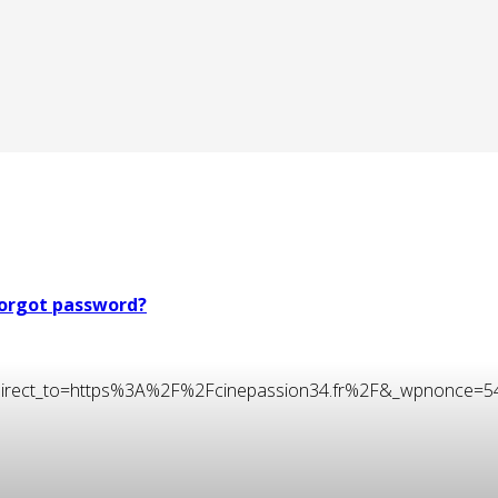
orgot password?
t&redirect_to=https%3A%2F%2Fcinepassion34.fr%2F&_wpnonce=