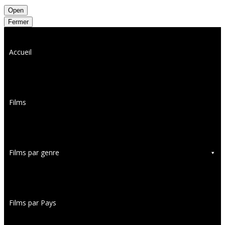
Open
Fermer
Accueil
Films
Films par genre
Films par Pays