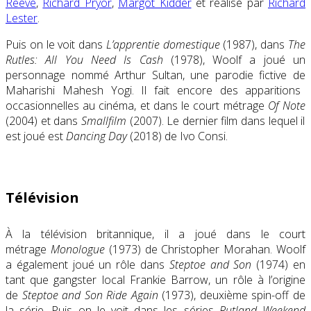
Reeve
,
Richard Pryor
,
Margot Kidder
et réalisé par
Richard
Lester
.
Puis on le voit dans
L’apprentie domestique
(1987), dans
The
Rutles: All You Need Is Cash
(1978)
, Woolf a joué un
personnage nommé Arthur Sultan, une parodie fictive de
Maharishi Mahesh Yogi
. Il fait encore des apparitions
occasionnelles au cinéma, et dans le court métrage
Of Note
(2004) et dans
Smallfilm
(2007)
. Le dernier film dans lequel il
est joué est
Dancing Day
(2018) de Ivo Consi.
Télévision
À la télévision britannique, il a joué dans le court
métrage
Monologue
(1973) de Christopher Morahan. Woolf
a également joué un rôle dans
Steptoe and Son
(1974) en
tant que gangster local Frankie Barrow, un rôle à l’origine
de
Steptoe and Son Ride Again
(1973), deuxième spin-off de
la série. Puis on le voit dans les séries
Rutland Weekend