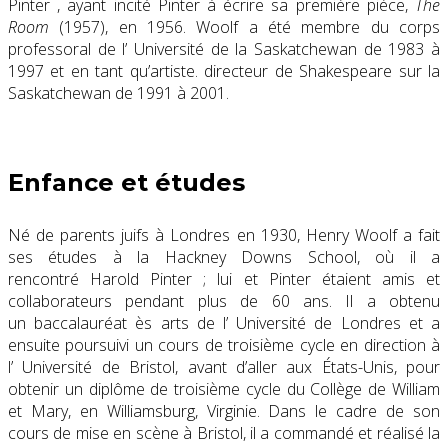
Pinter
, ayant incité Pinter à écrire sa première pièce,
The
Room
(1957), en 1956. Woolf a été membre du corps
professoral de l’
Université de la Saskatchewan
de 1983 à
1997 et en tant qu’artiste. directeur de
Shakespeare sur la
Saskatchewan
de 1991 à 2001.
Enfance et études
Né de parents
juifs
à
Londres
en 1930, Henry Woolf a fait
ses études à la
Hackney Downs School
, où il a
rencontré
Harold Pinter
; lui et Pinter étaient amis et
collaborateurs pendant plus de 60 ans.
Il a obtenu
un
baccalauréat ès arts
de l’
Université de Londres
et a
ensuite poursuivi un cours de troisième cycle en direction à
l’
Université de Bristol
, avant d’aller
aux États-Unis
, pour
obtenir un diplôme de troisième cycle du
Collège de William
et Mary
, en
Williamsburg, Virginie
.
Dans le cadre de son
cours de mise en scène à Bristol, il a commandé et réalisé la