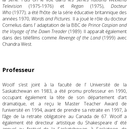
Television
(1975-1976) et
Regan
(1975),
Docteur
Who
(1977); a été l’hôte de la série éducative britannique des
années 1970,
Words and Pictures.
Il a joué le rôle du docteur
Cornelius dans l’ adaptation de la
BBC
de
Prince Caspian and
the Voyage of the Dawn Treader
(1989)
. Il apparaît également
dans des téléfilms comme
Revenge of the Land
(1999) avec
Chandra West.
Professeur
Woolf s’est joint à la faculté de l’
Université de la
Saskatchewan
en 1983, a été promu professeur en 1990,
occupant également la tête de son département d’art
dramatique, et a reçu le Master Teacher Award de
l’université en 1994, avant de prendre sa retraite en 1997, à
l’âge de la retraite obligatoire au Canada de 67.
Woolf a
également été directeur artistique du
Shakespeare d’
été