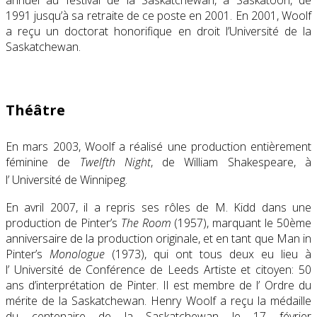
annuel au festival de la Saskatchewan, à
Saskatoon
, de
1991
jusqu’à sa retraite de ce poste en 2001. En 2001, Woolf
a reçu un doctorat honorifique en droit l’Université de la
Saskatchewan.
Théâtre
En mars 2003, Woolf a réalisé une production entièrement
féminine de
Twelfth Night
, de
William Shakespeare
, à
l’
Université de Winnipeg
.
En avril 2007, il a repris ses rôles de M. Kidd dans une
production de Pinter’s
The Room
(1957), marquant le 50ème
anniversaire de la production originale, et en tant que Man in
Pinter’s
Monologue
(1973), qui ont tous deux eu lieu à
l’
Université de
Conférence de Leeds
Artiste et citoyen: 50
ans d’interprétation de Pinter
.
Il est membre de l’
Ordre du
mérite
de la Saskatchewan.
Henry Woolf a reçu la médaille
du centenaire de la Saskatchewan le 17 février