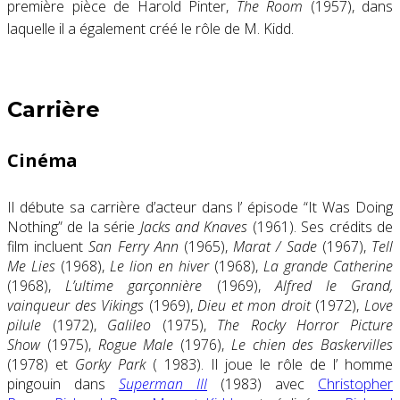
première pièce de Harold Pinter,
The Room
(1957), dans
laquelle il a également créé le rôle de M. Kidd.
Carrière
Cinéma
Il débute sa carrière d’acteur dans l’ épisode “It Was Doing
Nothing” de la série
Jacks and Knaves
(1961). Ses crédits de
film incluent
San Ferry Ann
(1965),
Marat / Sade
(1967),
Tell
Me Lies
(1968),
Le lion en hiver
(1968),
La grande Catherine
(1968),
L’ultime garçonnière
(1969),
Alfred le Grand,
vainqueur des Vikings
(1969),
Dieu et mon droit
(1972),
Love
pilule
(1972),
Galileo
(1975),
The Rocky Horror Picture
Show
(1975),
Rogue Male
(1976),
Le chien des Baskervilles
(1978) et
Gorky Park
( 1983). Il joue le rôle de l’ homme
pingouin dans
Superman III
(1983) avec
Christopher