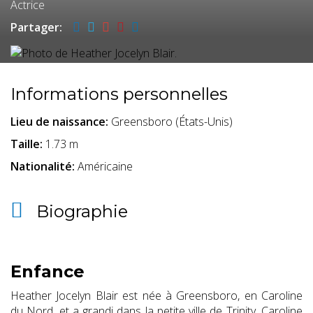
Films par Pays
Actrice
Partager:
Acteurs et Actrices
Informations personnelles
Lieu de naissance:
Greensboro (États-Unis)
Réalisateurs et
Taille:
1.73 m
Nationalité:
Américaine
Biographie
Réalisatrices
Interviews
Enfance
Heather Jocelyn Blair est née à Greensboro, en Caroline
du Nord, et a grandi dans la petite ville de Trinity, Caroline