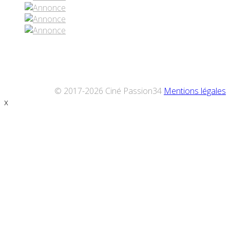
© 2017-2026 Ciné Passion34
Mentions légales
x
Défiler
vers
le
haut