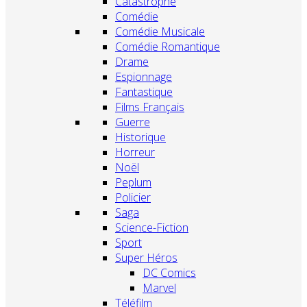
Catastrophe
Comédie
Comédie Musicale
Comédie Romantique
Drame
Espionnage
Fantastique
Films Français
Guerre
Historique
Horreur
Noël
Peplum
Policier
Saga
Science-Fiction
Sport
Super Héros
DC Comics
Marvel
Téléfilm