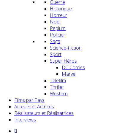
Guerre
Historique
Horreur
Noël
Peplum
Policier
Saga
Science-Fiction
Sport
Super Héros
DC Comics
Marvel
Téléfilm
Thriller
Western
Films par Pays
Acteurs et Actrices
Réalisateurs et Réalisatrices
Interviews