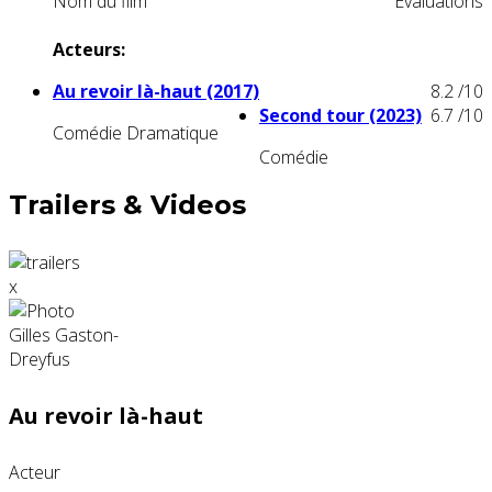
Nom du film
Evaluations
Acteurs:
Au revoir là-haut (2017)
8.2
/10
Second tour (2023)
6.7
/10
Comédie Dramatique
Comédie
Trailers & Videos
x
Au revoir là-haut
Acteur