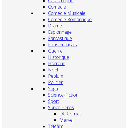
Catastrophe
Comédie
Comédie Musicale
Comédie Romantique
Drame
Espionnage
Fantastique
Films Français
Guerre
Historique
Horreur
Noël
Peplum
Policier
Saga
Science-Fiction
Sport
Super Héros
DC Comics
Marvel
Téléfilm