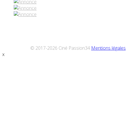
© 2017-2026 Ciné Passion34
Mentions légales
x
Défiler
vers
le
haut