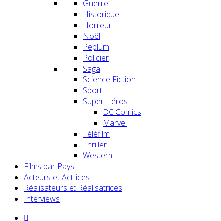
Guerre
Historique
Horreur
Noël
Peplum
Policier
Saga
Science-Fiction
Sport
Super Héros
DC Comics
Marvel
Téléfilm
Thriller
Western
Films par Pays
Acteurs et Actrices
Réalisateurs et Réalisatrices
Interviews