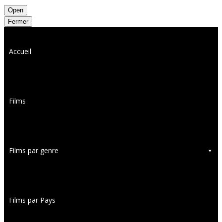
Open
Fermer
Accueil
Films
Films par genre
Films par Pays