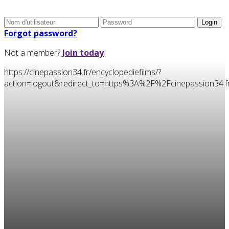
Forgot password?
Not a member?
Join today
https://cinepassion34.fr/encyclopediefilms/?
action=logout&redirect_to=https%3A%2F%2Fcinepassion3