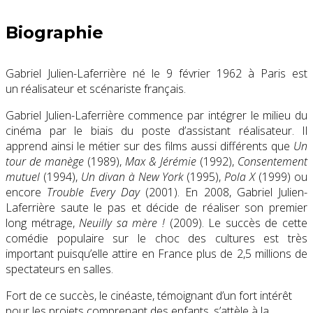
Biographie
Gabriel Julien-Laferrière né le
9 février 1962
à Paris est
un réalisateur et scénariste français.
Gabriel Julien-Laferrière commence par intégrer le milieu du
cinéma par le biais du poste d’assistant réalisateur. Il
apprend ainsi le métier sur des films aussi différents que
Un
tour de manège
(1989),
Max & Jérémie
(1992),
Consentement
mutuel
(1994),
Un divan à New York
(1995),
Pola X
(1999) ou
encore
Trouble Every Day
(2001). En 2008, Gabriel Julien-
Laferrière saute le pas et décide de réaliser son premier
long métrage,
Neuilly sa mère !
(2009). Le succès de cette
comédie populaire sur le choc des cultures est très
important puisqu’elle attire en France plus de 2,5 millions de
spectateurs en salles.
Fort de ce succès, le cinéaste, témoignant d’un fort intérêt
pour les projets comprenant des enfants, s’attèle à la