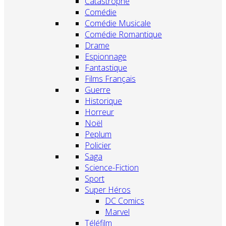
Catastrophe
Comédie
Comédie Musicale
Comédie Romantique
Drame
Espionnage
Fantastique
Films Français
Guerre
Historique
Horreur
Noël
Peplum
Policier
Saga
Science-Fiction
Sport
Super Héros
DC Comics
Marvel
Téléfilm