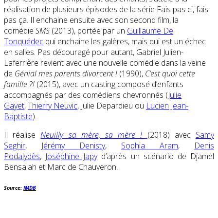
réalisation de plusieurs épisodes de la série Fais pas ci, fais
pas ça. Il enchaine ensuite avec son second film, la
comédie
SMS
(2013), portée par un
Guillaume De
Tonquédec
qui enchaine les galères, mais qui est un échec
en salles. Pas découragé pour autant, Gabriel Julien-
Laferrière revient avec une nouvelle comédie dans la veine
de
Génial mes parents divorcent !
(1990),
C’est quoi cette
famille ?!
(2015), avec un casting composé d’enfants
accompagnés par des comédiens chevronnés (
Julie
Gayet
,
Thierry Neuvic
, Julie Depardieu ou
Lucien Jean-
Baptiste
).
Il réalise
Neuilly sa mère, sa mère !
(2018) avec
Samy
Seghir
,
Jérémy Denisty
,
Sophia Aram
,
Denis
Podalydès
,
Joséphine Japy
d’après un scénario de Djamel
Bensalah et Marc de Chauveron.
Source:
IMDB