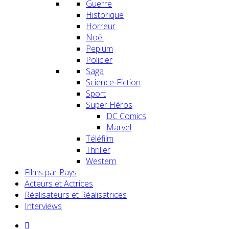
Guerre
Historique
Horreur
Noël
Peplum
Policier
Saga
Science-Fiction
Sport
Super Héros
DC Comics
Marvel
Téléfilm
Thriller
Western
Films par Pays
Acteurs et Actrices
Réalisateurs et Réalisatrices
Interviews