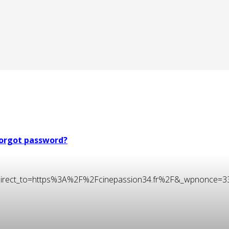
orgot password?
t&redirect_to=https%3A%2F%2Fcinepassion34.fr%2F&_wpnonce=