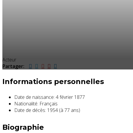
Acteur
Partager:
Informations personnelles
Date de naissance:
4 février 1877
Nationalité:
Français
Date de décès:
1954 (à 77 ans)
Biographie