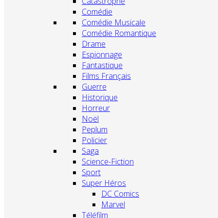
Catastrophe
Comédie
Comédie Musicale
Comédie Romantique
Drame
Espionnage
Fantastique
Films Français
Guerre
Historique
Horreur
Noël
Peplum
Policier
Saga
Science-Fiction
Sport
Super Héros
DC Comics
Marvel
Téléfilm