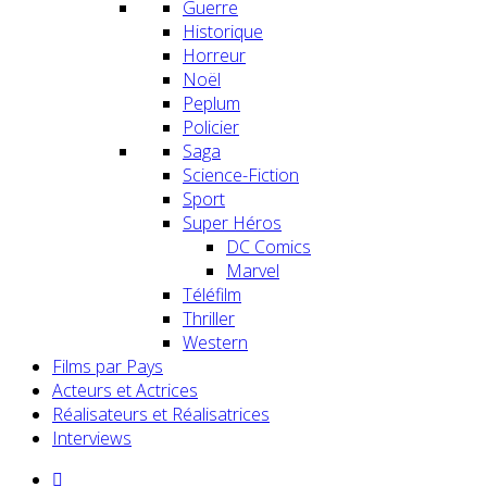
Guerre
Historique
Horreur
Noël
Peplum
Policier
Saga
Science-Fiction
Sport
Super Héros
DC Comics
Marvel
Téléfilm
Thriller
Western
Films par Pays
Acteurs et Actrices
Réalisateurs et Réalisatrices
Interviews