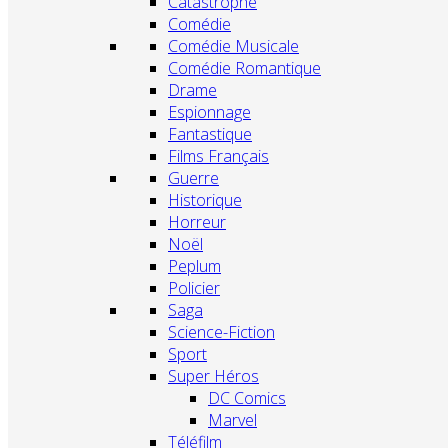
Catastrophe
Comédie
Comédie Musicale
Comédie Romantique
Drame
Espionnage
Fantastique
Films Français
Guerre
Historique
Horreur
Noël
Peplum
Policier
Saga
Science-Fiction
Sport
Super Héros
DC Comics
Marvel
Téléfilm