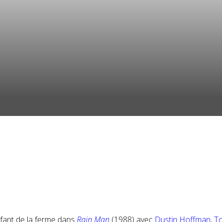
enfant de la ferme dans
Rain Man
(1988) avec
Dustin Hoffman
,
T