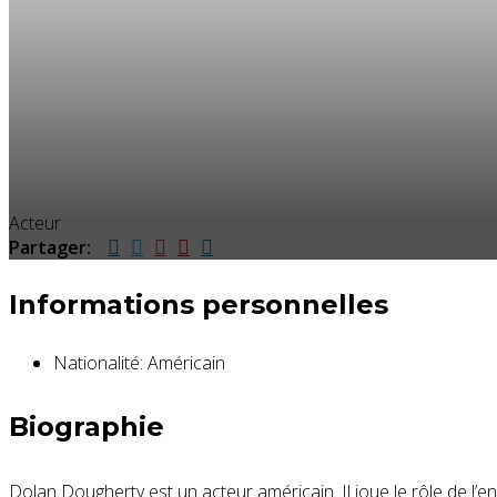
Acteur
Partager:
Informations personnelles
Nationalité:
Américain
Biographie
Dolan Dougherty est un acteur américain. Il joue le rôle de l’