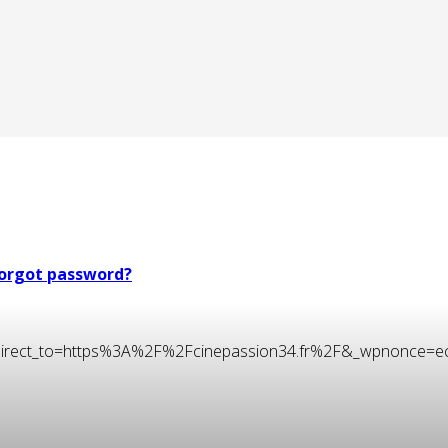
orgot password?
t&redirect_to=https%3A%2F%2Fcinepassion34.fr%2F&_wpnonce=