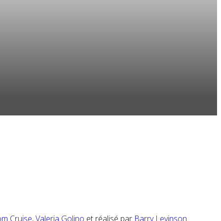
om Cruise
,
Valeria Golino
et réalisé par
Barry Levinson
.