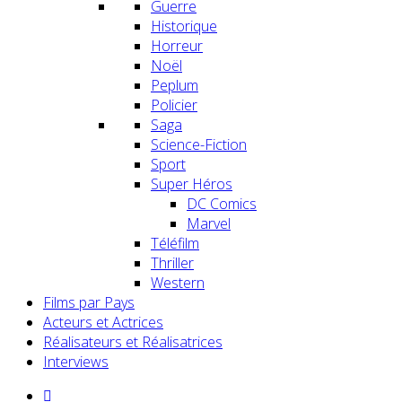
Guerre
Historique
Horreur
Noël
Peplum
Policier
Saga
Science-Fiction
Sport
Super Héros
DC Comics
Marvel
Téléfilm
Thriller
Western
Films par Pays
Acteurs et Actrices
Réalisateurs et Réalisatrices
Interviews