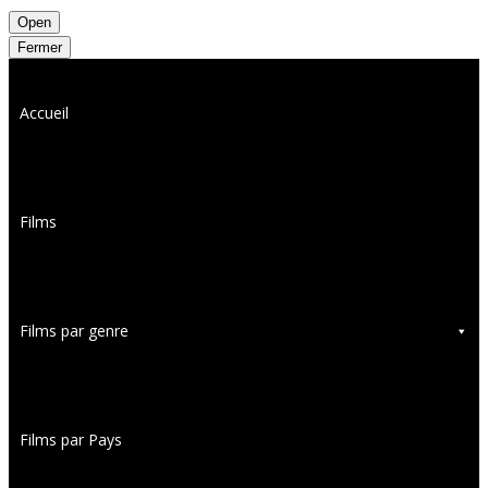
Open
Fermer
Accueil
Films
Films par genre
Films par Pays