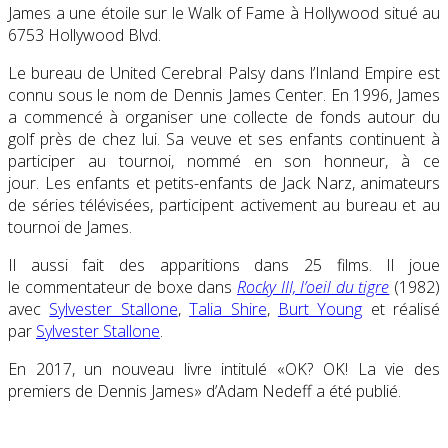
James a une étoile sur le Walk of Fame à Hollywood situé au
6753 Hollywood Blvd.
Le bureau de United Cerebral Palsy dans l’Inland Empire est
connu sous le nom de Dennis James Center. En 1996, James
a commencé à organiser une collecte de fonds autour du
golf près de chez lui. Sa veuve et ses enfants continuent à
participer au tournoi, nommé en son honneur, à ce
jour. Les enfants et petits-enfants de Jack Narz, animateurs
de séries télévisées, participent activement au bureau et au
tournoi de James.
Il aussi fait des apparitions dans 25 films. Il joue
le commentateur de boxe dans
Rocky III, l’oeil du tigre
(1982)
avec
Sylvester Stallone
,
Talia Shire
,
Burt Young
et réalisé
par
Sylvester Stallone
.
En 2017, un nouveau livre intitulé «OK? OK! La vie des
premiers de Dennis James» d’Adam Nedeff a été publié.