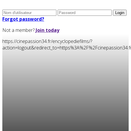
Forgot password?
Not a member?
Join today
https://cinepassion34.fr/encyclopediefilms/?
action=logout&redirect_to=https%3A%2F%2Fcinepassion3