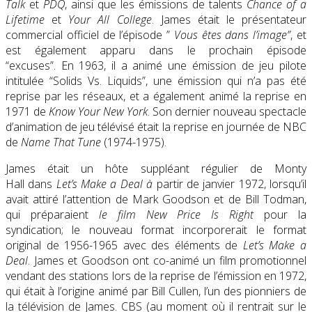
Talk
et
PDQ
, ainsi que les émissions de talents
Chance of a
Lifetime
et
Your All College
. James était le présentateur
commercial officiel de l’épisode ”
Vous êtes dans l’image”
, et
est également apparu dans le prochain épisode
“excuses”. En 1963, il a animé une émission de jeu pilote
intitulée “Solids Vs. Liquids”, une émission qui n’a pas été
reprise par les réseaux, et a également animé la reprise en
1971 de
Know Your New York
. Son dernier nouveau spectacle
d’animation de jeu télévisé était la reprise en journée de NBC
de
Name That Tune
(1974-1975).
James était un hôte suppléant régulier de Monty
Hall dans
Let’s Make a Deal à
partir de janvier 1972, lorsqu’il
avait attiré l’attention de Mark Goodson et de Bill Todman,
qui préparaient
le film New Price Is Right
pour la
syndication; le nouveau format incorporerait le format
original de 1956-1965 avec des éléments de
Let’s Make a
Deal
. James et Goodson ont co-animé un film promotionnel
vendant des stations lors de la reprise de l’émission en 1972,
qui était à l’origine animé par Bill Cullen, l’un des pionniers de
la télévision de James. CBS (au moment où il rentrait sur le