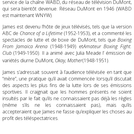
service de la chaîne WABD, du réseau de télévision DuMont,
qui sera bientôt devenue. Réseau DuMont en 1946 (WABD
est maintenant WNYW).
James est devenu l’hôte de jeux télévisés, tels que la version
ABC de
Chance of a Lifetime
(1952-1953), et a commenté les
spectacles de lutte et de boxe de DuMont, tels que
Boxing
From Jamaica Arena
(1948-1949) et
Amateur Boxing Fight.
Club
(1949-1950). Il a animé avec Julia Meade l’ émission de
variétés diurne DuMont
, Okay, Mother
(1948-1951).
James s’adressait souvent à l’audience télévisée en tant que
“mère”, une pratique qu’il avait commencée lorsqu’il discutait
des aspects les plus fins de la lutte lors de ses émissions
sportives. Il craignait que les hommes présents ne soient
insultés par le fait qu’ils ne connaissaient pas déjà les règles
(même s’ils ne les connaissaient pas), mais qu’ils
accepteraient que James ne fasse qu’expliquer les choses au
profit des téléspectatrices.