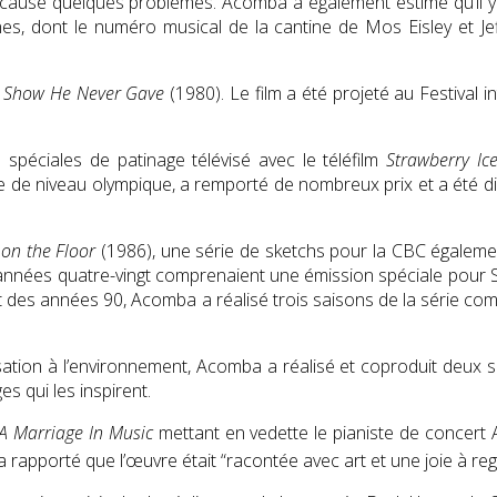
a causé quelques problèmes. Acomba a également estimé qu’il y 
ènes, dont le numéro musical de la cantine de
Mos Eisley
et Je
e Show He Never Gave
(1980)
.
Le film a été projeté au
Festival i
péciales de patinage télévisé avec le téléfilm
Strawberry Ic
 de niveau olympique, a remporté de nombreux prix et a été dif
 on the Floor
(1986)
,
une série de sketchs pour la CBC égalemen
 années quatre-vingt comprenaient une émission spéciale pour
t des années 90, Acomba a réalisé trois saisons de la série c
ilisation à l’environnement, Acomba a réalisé et coproduit deux 
 qui les inspirent.
A Marriage In Music
mettant en vedette le pianiste de concert
 rapporté que l’œuvre était “racontée avec art et une joie à reg