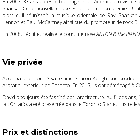
En 2007, 33 ans après le tournage initial, Acomba a revisité
Shankar
. Cette nouvelle coupe est un portrait du premier Be
alors qu’il réunissait la musique orientale de Ravi Shankar
Lennon
et
Paul McCartney
ainsi que du promoteur de rock Bill
En 2008, il écrit et réalise le court métrage
ANTON & the PIANO
Vie privée
Acomba a rencontré sa femme
Sharon Keogh
, une productr
Ararat à l’extérieur de Toronto. En 2015, ils ont déménagé à Co
David a toujours été fasciné par l’architecture. Au fil des a
lac Ontario, a été présentée dans le Toronto Star et illustre les 
Prix ​​et distinctions