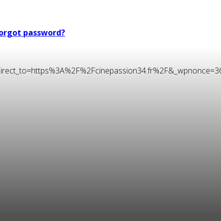
orgot password?
t&redirect_to=https%3A%2F%2Fcinepassion34.fr%2F&_wpnonce=