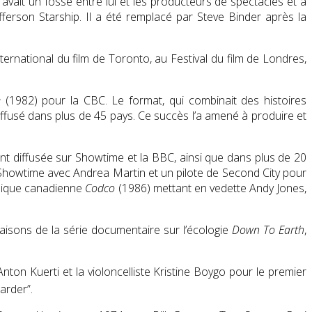
avait un fossé entre lui et les producteurs de spectacles et a
fferson Starship. Il a été remplacé par Steve Binder après la
nternational du film de Toronto
, au Festival du film de Londres,
e
(1982) pour la CBC. Le format, qui combinait des histoires
fusé dans plus de 45 pays. Ce succès l’a amené à produire et
t diffusée sur Showtime et la BBC, ainsi que dans plus de 20
 Showtime avec Andrea Martin
et un pilote de Second City pour
omique canadienne
Codco
(1986) mettant en vedette Andy Jones,
saisons de la série documentaire sur l’écologie
Down To Earth
,
Anton Kuerti
et la violoncelliste Kristine Boygo pour le premier
arder”.