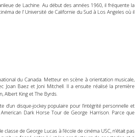
anlieue de
Lachine
. Au début des années 1960, il fréquente
la
 cinéma de l’
Université de Californie du Sud
à
Los Angeles
où il
ational du Canada. Metteur en scène à orientation musicale,
vec
Joan Baez
et
Joni Mitchell
. Il a ensuite réalisé la première
n
,
Albert King
et
The Byrds
.
utte d’un disque-jockey populaire pour l’intégrité personnelle et
th American Dark Horse Tour de
George Harrison
.
Parce que
de classe de George Lucas à l’école de cinéma USC, n’était pas