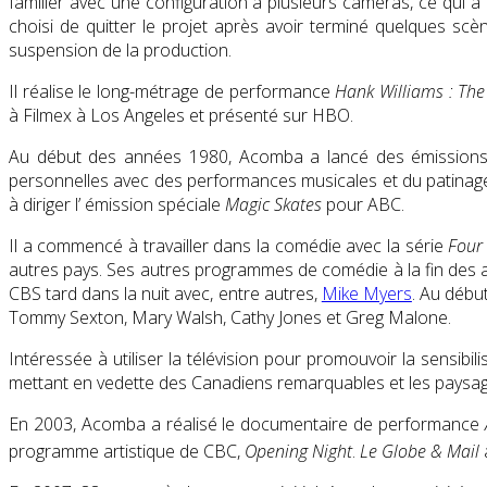
familier avec une
configuration à plusieurs caméras
, ce qui 
choisi de quitter le projet après avoir terminé quelques sc
suspension de la production.
Il réalise le long-métrage de performance
Hank Williams : Th
à
Filmex
à Los Angeles et présenté sur HBO.
Au début des années 1980, Acomba a lancé des émissions s
personnelles avec des performances musicales et du patinage
à diriger l’ émission spéciale
Magic Skates
pour ABC.
Il a commencé à travailler dans la comédie avec la série
Four
autres pays. Ses autres programmes de comédie à la fin des
CBS tard dans la nuit avec, entre autres,
Mike Myers
. Au débu
Tommy Sexton
, Mary Walsh,
Cathy Jones
et Greg Malone.
Intéressée à utiliser la télévision pour promouvoir la sensib
mettant en vedette des Canadiens remarquables et les paysages
En 2003, Acomba a réalisé le documentaire de performance
programme artistique de CBC,
Opening Night
.
Le Globe & Mail
a