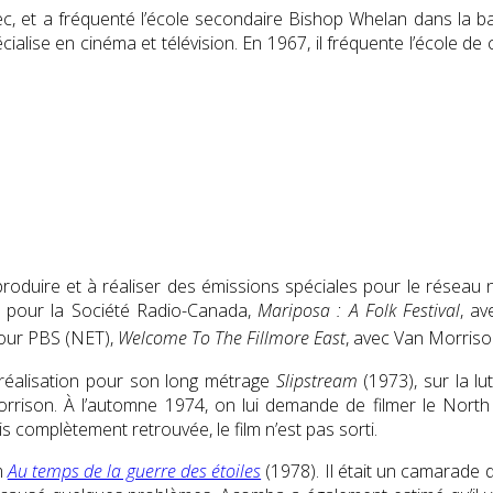
, et a fréquenté l’école secondaire Bishop Whelan dans la b
pécialise en cinéma et télévision. En 1967, il fréquente l’école de
duire et à réaliser des émissions spéciales pour le réseau n
 pour la Société Radio-Canada,
Mariposa : A Folk Festival
, a
pour PBS (NET),
Welcome To The
Fillmore East
,
avec
Van Morriso
réalisation pour son long métrage
Slipstream
(1973)
, sur la l
rrison
. À l’automne 1974, on lui demande de filmer le Nor
is complètement retrouvée, le film n’est pas sorti.
m
Au temps de la guerre des étoiles
(1978). Il était un camarade 