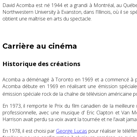
David Acomba est né 1944 et a grandi à Montréal, au Québec
Northwestern University
à
Evanston, dans l’Illinois
, où il se s
obtient une
maîtrise en arts du spectacle
.
Carrière au cinéma
Historique des créations
Acomba a déménagé à
Toronto
en 1969 et a commencé à pro
Acomba débute en 1969 en réalisant une émission spéciale
émission spéciale rock de la chaîne de télévision américaine 
En 1973, il remporte le
Prix ​​du film canadien de la
meilleure 
professionnelle, avec une musique d’
Eric Clapton
et
Van Mo
Harrison avait perdu sa voix avant la tournée et ne l’avait jama
En 1978, il est choisi par
George Lucas
pour réaliser le téléfil