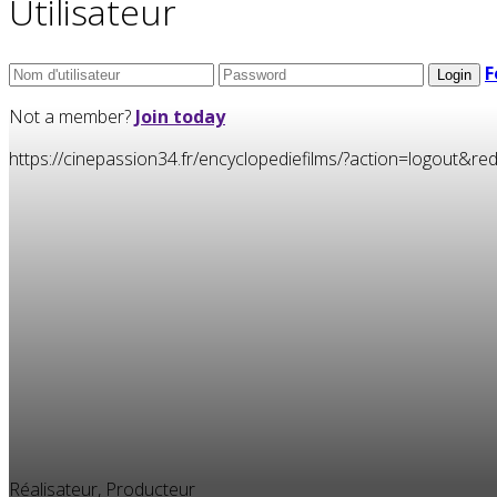
Utilisateur
F
Not a member?
Join today
https://cinepassion34.fr/encyclopediefilms/?action=logou
Réalisateur, Producteur