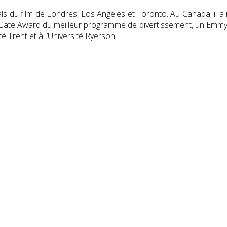
s du film de Londres, Los Angeles et Toronto. Au Canada, il a 
Gate Award
du meilleur programme de divertissement, un
Emm
ité
Trent
et à
l’Université Ryerson
.