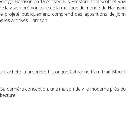
de George Harrison en 1974 avec
Billy Preston
, Tom Scott et
Ravi
ure la vision prémonitoire de la musique du monde de Harrison
s été projeté publiquement, comprend des apparitions de
John
s les archives Harrison.
 ont acheté la propriété historique
Catharine Parr Traill
Mount
s. Sa dernière conception, une maison de ville moderne près du
itecture.