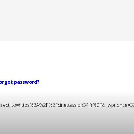
orgot password?
t&redirect_to=https%3A%2F%2Fcinepassion34.fr%2F&_wpnonce=