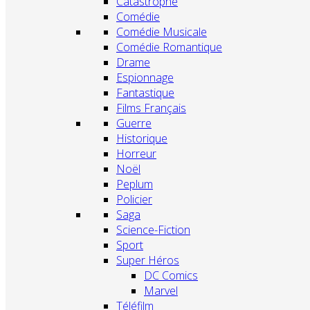
Catastrophe
Comédie
Comédie Musicale
Comédie Romantique
Drame
Espionnage
Fantastique
Films Français
Guerre
Historique
Horreur
Noël
Peplum
Policier
Saga
Science-Fiction
Sport
Super Héros
DC Comics
Marvel
Téléfilm