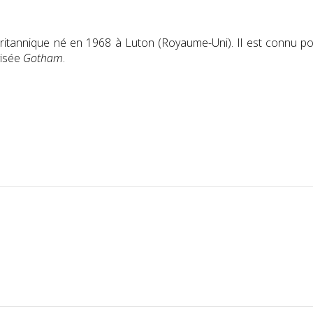
ritannique né en 1968 à Luton (Royaume-Uni). Il est connu po
visée
Gotham
.