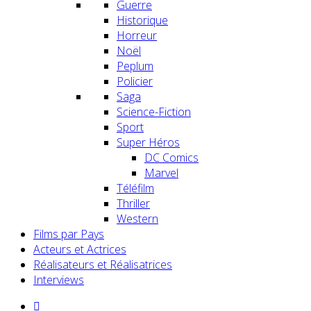
Guerre
Historique
Horreur
Noël
Peplum
Policier
Saga
Science-Fiction
Sport
Super Héros
DC Comics
Marvel
Téléfilm
Thriller
Western
Films par Pays
Acteurs et Actrices
Réalisateurs et Réalisatrices
Interviews