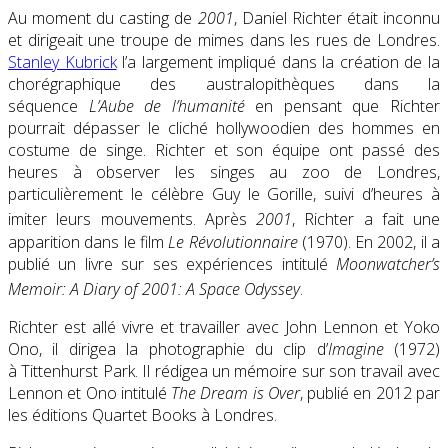
Au moment du casting de
2001
, Daniel Richter était inconnu
et dirigeait une troupe de mimes dans les rues de Londres.
Stanley Kubrick
l’a largement impliqué dans la création de la
chorégraphique des australopithèques dans la
séquence
L’Aube de l’humanité
en pensant que Richter
pourrait dépasser le cliché hollywoodien des hommes en
costume de singe. Richter et son équipe ont passé des
heures à observer les singes au zoo de Londres,
particulièrement le célèbre Guy le Gorille, suivi d’heures à
imiter leurs mouvements
. Après
2001
, Richter a fait une
apparition dans le film
Le Révolutionnaire
(1970). En 2002, il a
publié un livre sur ses expériences intitulé
Moonwatcher’s
Memoir: A Diary of 2001: A Space Odyssey
.
Richter est allé vivre et travailler avec John Lennon et Yoko
Ono, il dirigea la photographie du clip d’
Imagine
(1972)
à Tittenhurst Park. Il rédigea un mémoire sur son travail avec
Lennon et Ono intitulé
The Dream is Over
, publié en 2012 par
les éditions Quartet Books à Londres.