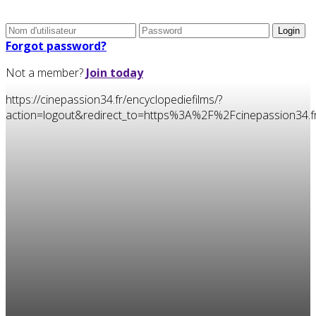
Forgot password?
Not a member?
Join today
https://cinepassion34.fr/encyclopediefilms/?
action=logout&redirect_to=https%3A%2F%2Fcinepassion3