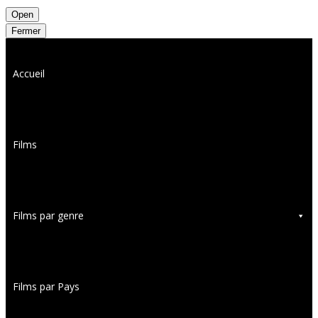
Open
Fermer
Accueil
Films
Films par genre
Films par Pays