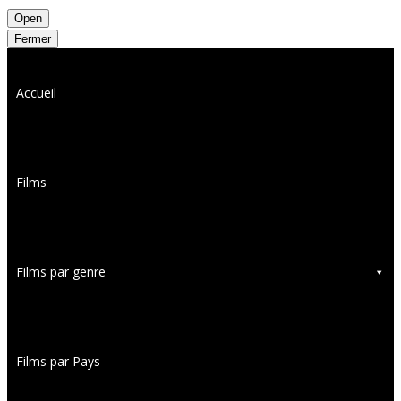
Open
Fermer
Accueil
Films
Films par genre
Films par Pays