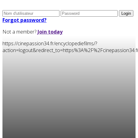
Forgot password?
Not a member?
Join today
https://cinepassion34.fr/encyclopediefilms/?
action=logout&redirect_to=https%3A%2F%2Fcinepassion34