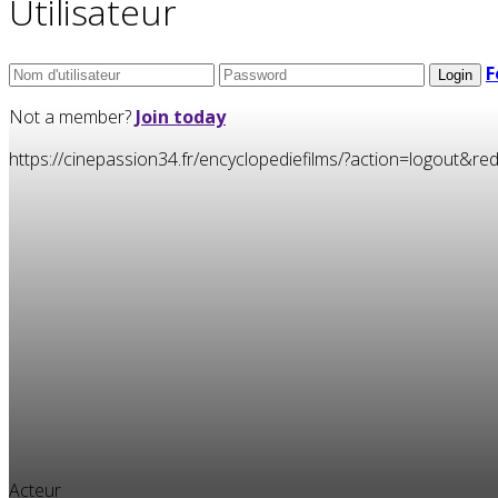
Utilisateur
F
Not a member?
Join today
https://cinepassion34.fr/encyclopediefilms/?action=logou
Acteur