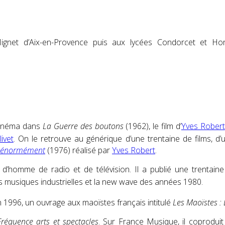
ignet d’Aix-en-Provence puis aux lycées Condorcet et Hon
 cinéma dans
La Guerre des boutons
(1962), le film d’
Yves Robert
livet
. On le retrouve au générique d’une trentaine de films, d’u
e énormément
(1976) réalisé par
Yves Robert
.
e, d’homme de radio et de télévision. Il a publié une trentai
s musiques industrielles et la
new wave
des années 1980
.
en 1996, un ouvrage aux maoïstes français intitulé
Les Maoïstes : 
Fréquence arts et spectacles
. Sur France Musique, il coprodu