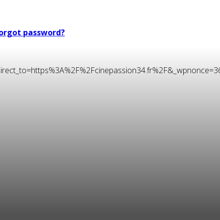
orgot password?
t&redirect_to=https%3A%2F%2Fcinepassion34.fr%2F&_wpnonce=