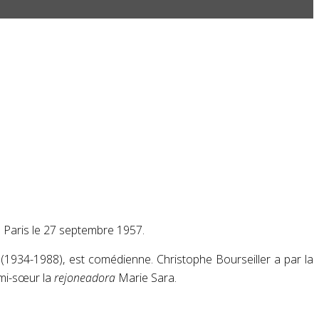
 Paris le
27 septembre 1957
.
t (1934-1988), est comédienne
. Christophe Bourseiller a par la
emi-sœur la
rejoneadora
Marie Sara
.