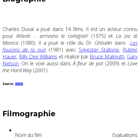
Charles Duval a joué dans 14 films. Il est un acteur connu
pour
Attenti … arrivano le collegiali!
(1975) et
La zia di
Monica
(1980). Il a joué le rôle du Dr. Ghiselin dans
Les
faucons de la nuit
(1981) avec
Sylvester Stallone
,
Rutger
Hauer
,
Billy Dee Williams
et réalisé par
Bruce Malmuth
,
Gary
Nelson
. On le voie aussi dans
À fleur de pot
(2009) et
Love
the Hard Way
(2001).
Source:
IMDB
Filmographie
Nom du film
Evaluations