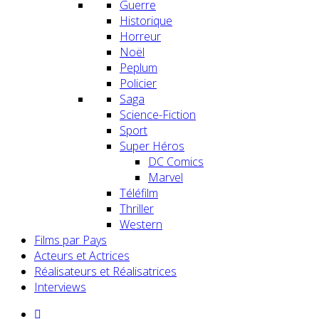
Guerre
Historique
Horreur
Noël
Peplum
Policier
Saga
Science-Fiction
Sport
Super Héros
DC Comics
Marvel
Téléfilm
Thriller
Western
Films par Pays
Acteurs et Actrices
Réalisateurs et Réalisatrices
Interviews