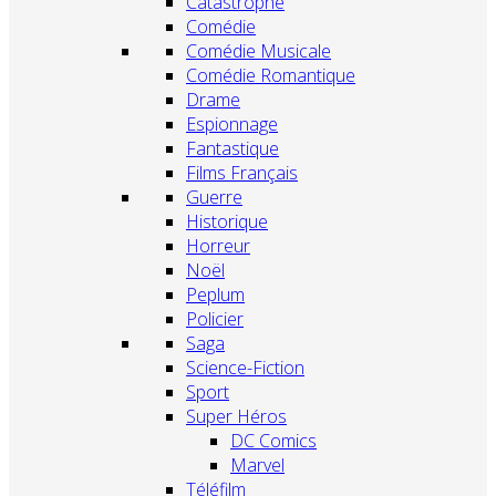
Catastrophe
Comédie
Comédie Musicale
Comédie Romantique
Drame
Espionnage
Fantastique
Films Français
Guerre
Historique
Horreur
Noël
Peplum
Policier
Saga
Science-Fiction
Sport
Super Héros
DC Comics
Marvel
Téléfilm