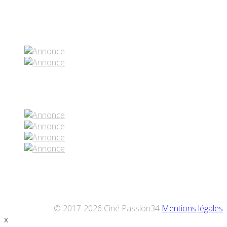
Partenaires contenus
Réseaux sociaux
© 2017-2026 Ciné Passion34
Mentions légales
x