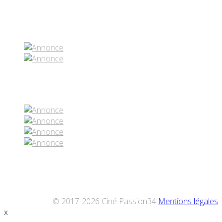
Partenaires contenus
Réseaux sociaux
© 2017-2026 Ciné Passion34
Mentions légales
x