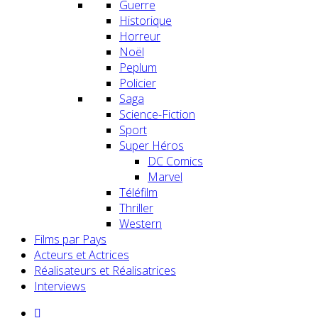
Guerre
Historique
Horreur
Noël
Peplum
Policier
Saga
Science-Fiction
Sport
Super Héros
DC Comics
Marvel
Téléfilm
Thriller
Western
Films par Pays
Acteurs et Actrices
Réalisateurs et Réalisatrices
Interviews