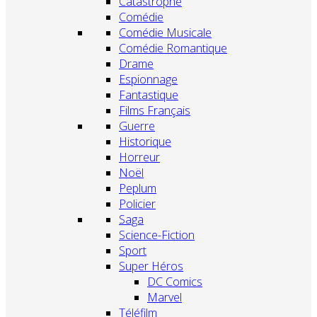
Catastrophe
Comédie
Comédie Musicale
Comédie Romantique
Drame
Espionnage
Fantastique
Films Français
Guerre
Historique
Horreur
Noël
Peplum
Policier
Saga
Science-Fiction
Sport
Super Héros
DC Comics
Marvel
Téléfilm