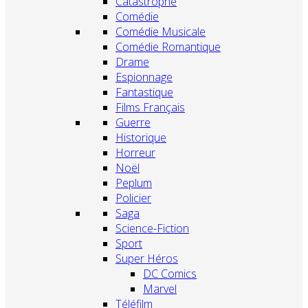
Catastrophe
Comédie
Comédie Musicale
Comédie Romantique
Drame
Espionnage
Fantastique
Films Français
Guerre
Historique
Horreur
Noël
Peplum
Policier
Saga
Science-Fiction
Sport
Super Héros
DC Comics
Marvel
Téléfilm