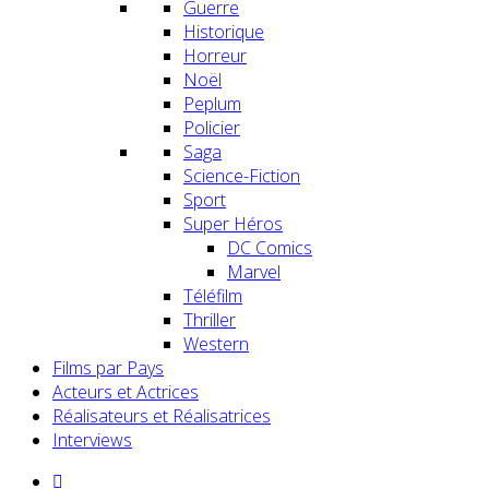
Guerre
Historique
Horreur
Noël
Peplum
Policier
Saga
Science-Fiction
Sport
Super Héros
DC Comics
Marvel
Téléfilm
Thriller
Western
Films par Pays
Acteurs et Actrices
Réalisateurs et Réalisatrices
Interviews