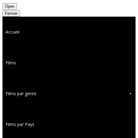
Open
Fermer
Accueil
Films
Films par genre
Films par Pays