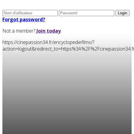
Forgot password?
Not a member?
Join today
https://cinepassion34.fr/encyclopediefilms/?
action=logout&redirect_to=https%3A%2F%2Fcinepassion3